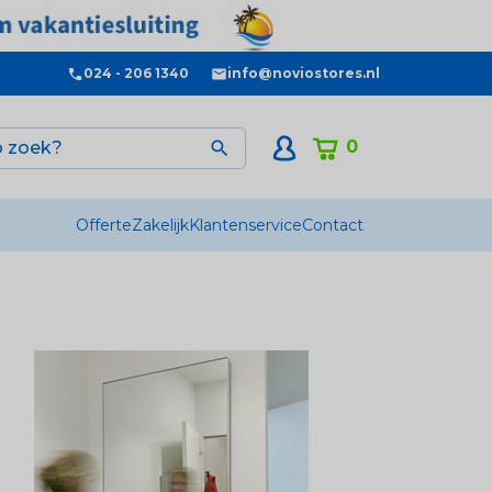
024 - 206 1340
info@noviostores.nl
0

Offerte
Zakelijk
Klantenservice
Contact