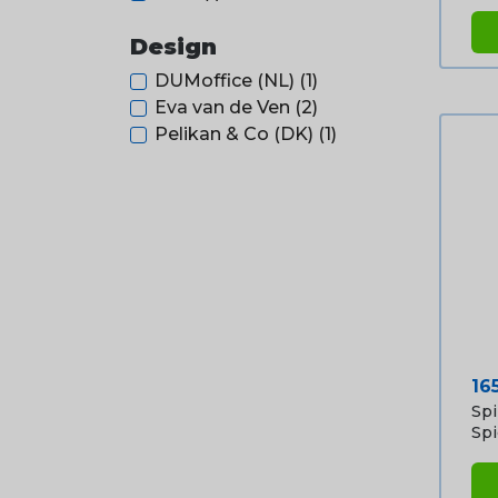
Design
DUMoffice (NL)
(1)
Eva van de Ven
(2)
Pelikan & Co (DK)
(1)
Pri
16
Sp
Spi