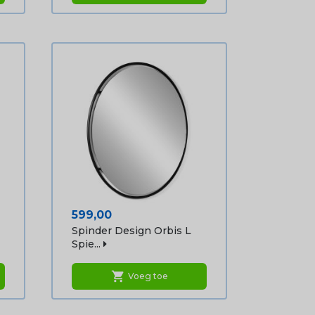
Prijs
599,00
Spinder Design Orbis L
Spie...
shopping_cart
Voeg toe