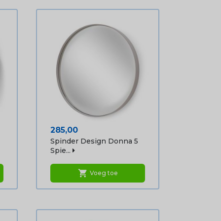
Prijs
285,00
Spinder Design Donna 5
Spie...
shopping_cart
Voeg toe