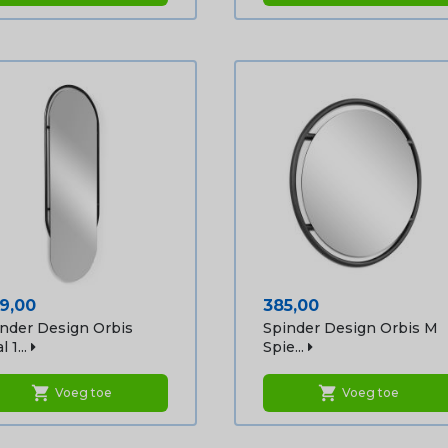
js
Prijs
9,00
385,00
nder Design Orbis
Spinder Design Orbis M
 1...
Spie...
shopping_cart
shopping_cart
Voeg toe
Voeg toe