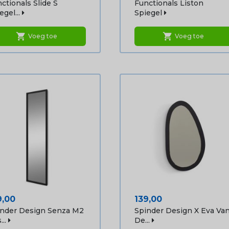
ctionals Slide S
Functionals Liston
egel...
Spiegel
shopping_cart
shopping_cart
Voeg toe
Voeg toe
js
Prijs
9,00
139,00
inder Design Senza M2
Spinder Design X Eva Va
..
De...