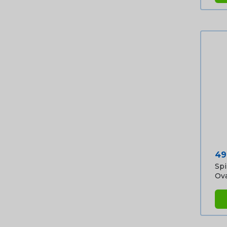
Pri
49
Spi
Oval