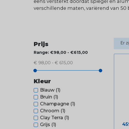
eens versterkt doordat spiegel en alumi
verschillende maten, variërend van 50 bi
Er z
Prijs
Range: €98,00 - €615,00
€ 98,00 - € 615,00
Kleur
Blauw
(1)
Bruin
(1)
Champagne
(1)
Chroom
(1)
Clay Terra
(1)
Pri
45
Grijs
(1)