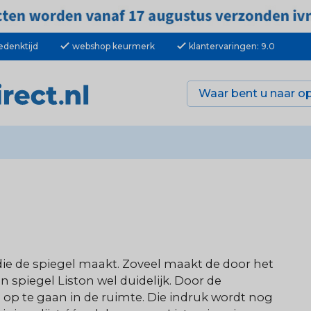
check
check
edenktijd
webshop keurmerk
klantervaringen: 9.0
st die de spiegel maakt. Zoveel maakt de door het
spiegel Liston wel duidelijk. Door de
gel op te gaan in de ruimte. Die indruk wordt nog