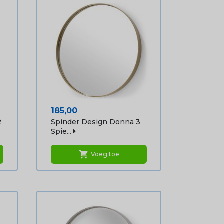
Prijs
185,00
2
Spinder Design Donna 3
Spie...
shopping_cart
Voeg toe