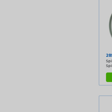
Pri
28
Spi
Spie