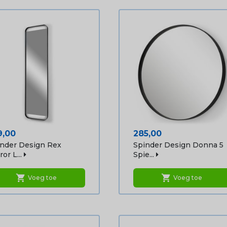
js
Prijs
9,00
285,00
nder Design Rex
Spinder Design Donna 5
or L...
Spie...
shopping_cart
shopping_cart
Voeg toe
Voeg toe