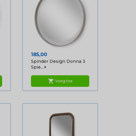
Prijs
185,00
Spinder Design Donna 3
Spie...
shopping_cart
Voeg toe