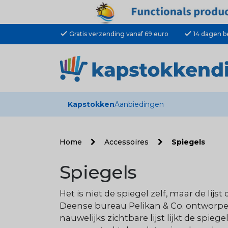
check
check
Gratis verzending vanaf 69 euro
14 dagen b
Kapstokken
Aanbiedingen
Home
Accessoires
Spiegels
Spiegels
Het is niet de spiegel zelf, maar de lij
Deense bureau Pelikan & Co. ontworpen 
nauwelijks zichtbare lijst lijkt de spie