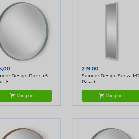
js
Prijs
5,00
219,00
nder Design Donna 5
Spinder Design Senza M
...
Pas...
shopping_cart
shopping_cart
Voeg toe
Voeg toe