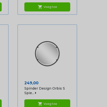
shopping_cart
Voeg toe
Prijs
249,00
Spinder Design Orbis S
Spie...
shopping_cart
Voeg toe