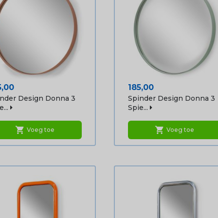
js
Prijs
5,00
185,00
nder Design Donna 3
Spinder Design Donna 3
...
Spie...
shopping_cart
shopping_cart
Voeg toe
Voeg toe