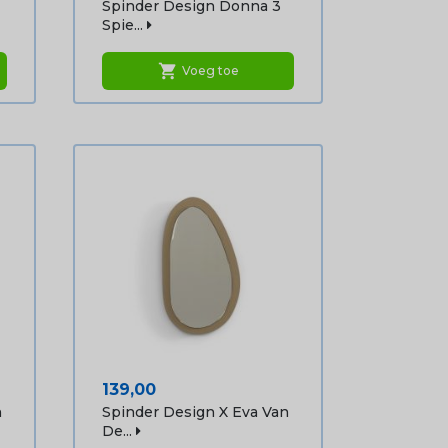
Spinder Design Donna 3
Spie...
shopping_cart
Voeg toe
Prijs
139,00
n
Spinder Design X Eva Van
De...