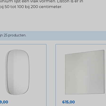
nium lijst één vlak vormen. Liston is er in
j 50 tot 100 bij 200 centimeter.
ijn 25 producten.
js
Prijs
9,00
615,00