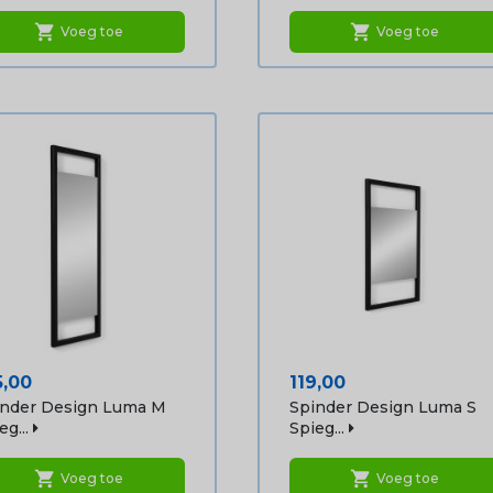
shopping_cart
shopping_cart
Voeg toe
Voeg toe
js
Prijs
5,00
119,00
inder Design Luma M
Spinder Design Luma S
eg...
Spieg...
shopping_cart
shopping_cart
Voeg toe
Voeg toe