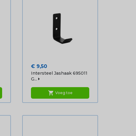
Prijs
€ 9,50
Intersteel Jashaak 695011
G...
shopping_cart
Voeg toe