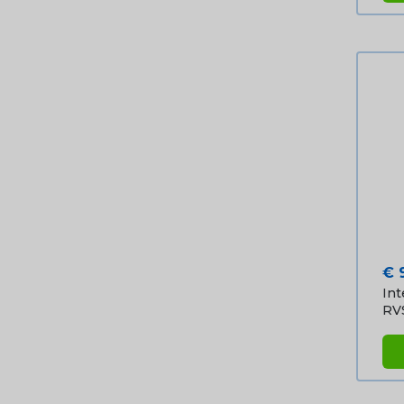
Pri
€ 
Int
RV