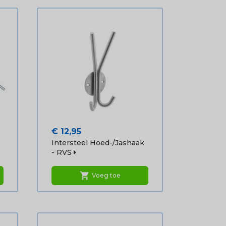
Prijs
€ 12,95
Intersteel Hoed-/jashaak
- RVS
shopping_cart
Voeg toe