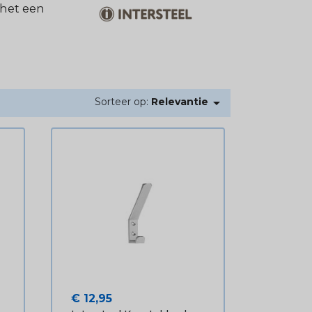
 het een

Sorteer op:
Relevantie
Prijs
€ 12,95