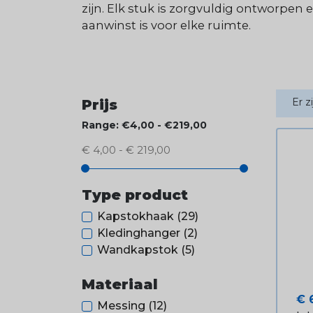
zijn. Elk stuk is zorgvuldig ontworpe
aanwinst is voor elke ruimte.
Er z
Prijs
Range: €4,00 - €219,00
€ 4,00 - € 219,00
Type product
Kapstokhaak
(29)
Kledinghanger
(2)
Wandkapstok
(5)
Materiaal
Pri
€ 
Messing
(12)