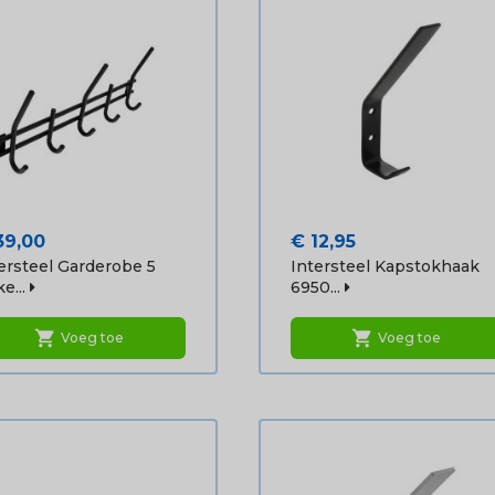
js
Prijs
39,00
€ 12,95
ersteel Garderobe 5
Intersteel Kapstokhaak
e...
6950...
shopping_cart
shopping_cart
Voeg toe
Voeg toe