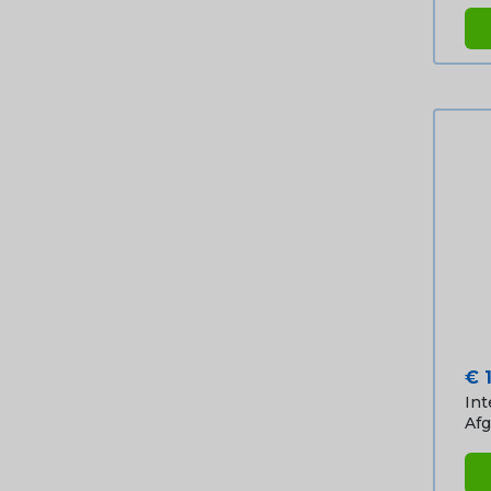
Pri
€ 
Int
Afg