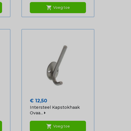
shopping_cart
Voeg toe
Prijs
€ 12,50
Intersteel Kapstokhaak
Ovaa...
shopping_cart
Voeg toe