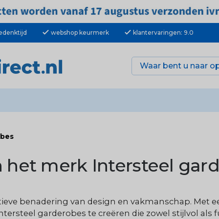
check
check
edenktijd
webshop keurmerk
klantervaringen: 9.0
obes
n het merk Intersteel gar
atieve benadering van design en vakmanschap. Met e
Intersteel garderobes te creëren die zowel stijlvol als 