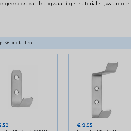
n en gemaakt van hoogwaardige materialen, waardoor
ijn 36 producten.
js
Prijs
6,50
€ 9,95