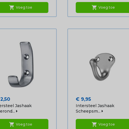
shopping_cart
shopping_cart
Voeg toe
Voeg toe
js
Prijs
12,50
€ 9,95
ersteel Jashaak
Intersteel Jashaak
erond...
Scheepsm...
shopping_cart
shopping_cart
Voeg toe
Voeg toe