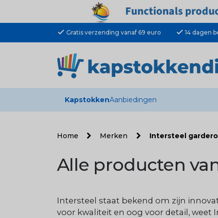
check
check
Gratis verzending vanaf 69 euro
14 dagen b
Kapstokken
Aanbiedingen
Home
Merken
Intersteel garder
Alle producten va
Intersteel staat bekend om zijn innov
voor kwaliteit en oog voor detail, weet 