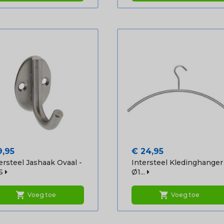
js
Prijs
9,95
€ 24,95
ersteel Jashaak Ovaal -
Intersteel Kledinghanger
S
Ø1...
shopping_cart
shopping_cart
Voeg toe
Voeg toe