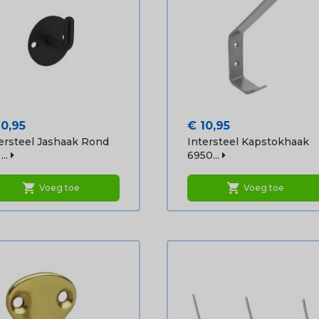
js
Prijs
10,95
€ 10,95
ersteel Jashaak Rond
Intersteel Kapstokhaak
..
6950...
shopping_cart
shopping_cart
Voeg toe
Voeg toe