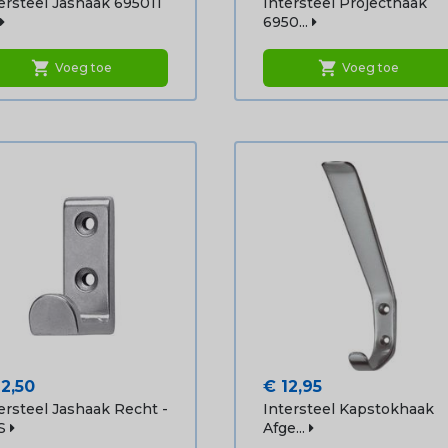
ersteel Jashaak 695011
Intersteel Projecthaak
6950...
shopping_cart
shopping_cart
Voeg toe
Voeg toe
js
Prijs
12,50
€ 12,95
ersteel Jashaak Recht -
Intersteel Kapstokhaak
S
Afge...