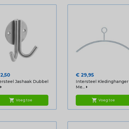
js
Prijs
12,50
€ 29,95
ersteel Jashaak Dubbel
Intersteel Kledinghanger
Me...
shopping_cart
shopping_cart
Voeg toe
Voeg toe