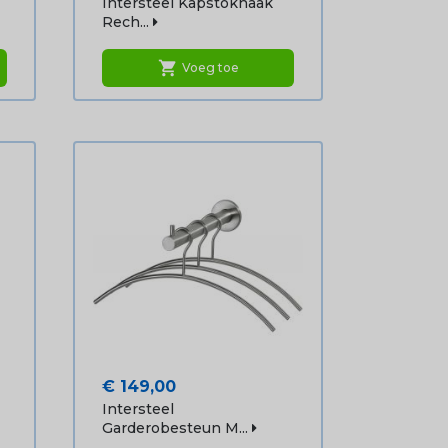
Intersteel Kapstokhaak
Rech...
shopping_cart
Voeg toe
Prijs
€ 149,00
Intersteel
Garderobesteun M...