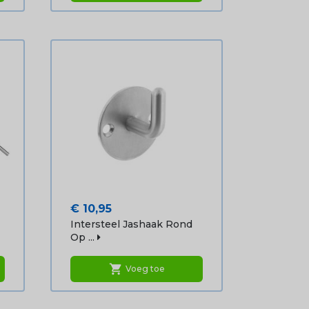
Prijs
€ 10,95
Intersteel Jashaak Rond
Op ...
shopping_cart
Voeg toe