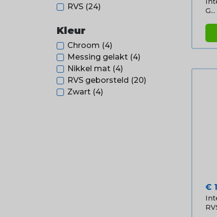
Int
RVS
(24)
G...
Kleur
Chroom
(4)
Messing gelakt
(4)
Nikkel mat
(4)
RVS geborsteld
(20)
Zwart
(4)
Pri
€ 
Int
RV