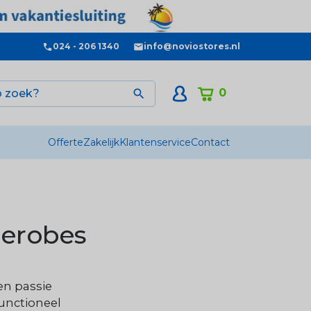
024 - 206 1340
info@noviostores.nl
0

Offerte
Zakelijk
Klantenservice
Contact
derobes
en passie
functioneel