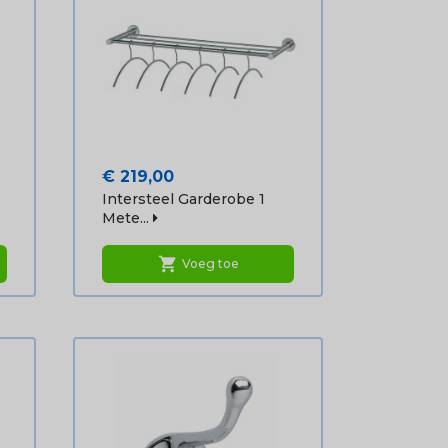
Prijs
€ 219,00
Intersteel Garderobe 1
Mete...
shopping_cart
Voeg toe