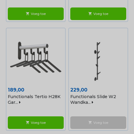
Voeg toe
Voeg toe
shopping_cart
shopping_cart
Prijs
Prijs
189,00
229,00
Functionals Tertio H28K
Functionals Slide W2
Gar...
Wandka...
Voeg toe
Voeg toe
shopping_cart
shopping_cart