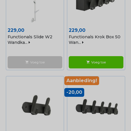
Prijs
Prijs
229,00
229,00
Functionals Slide W2
Functionals Krok Box 50
Wandka...
Wan...
Voeg toe
Voeg toe
shopping_cart
shopping_cart
Aanbieding!
-20,00