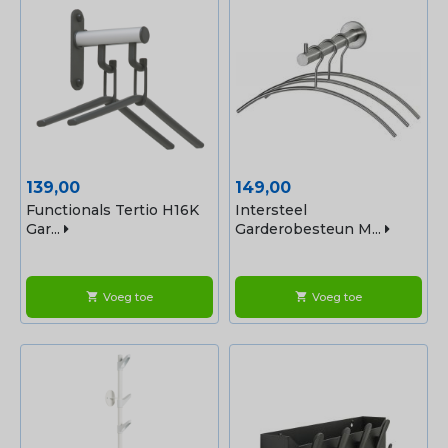
Prijs
Prijs
139,00
149,00
Functionals Tertio H16K
Intersteel
Gar...
Garderobesteun M...
Voeg toe
Voeg toe
shopping_cart
shopping_cart