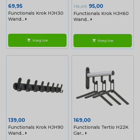
Prijs
Normale
Prijs
69,95
95,00
115,00
prijs
Functionals Krok HJH30
Functionals Krok HJH60
Wand...
Wand...
Voeg toe
shopping_cart
Voeg toe
shopping_cart
Prijs
Prijs
139,00
169,00
Functionals Krok HJH90
Functionals Tertio H22K
Wand...
Gar...