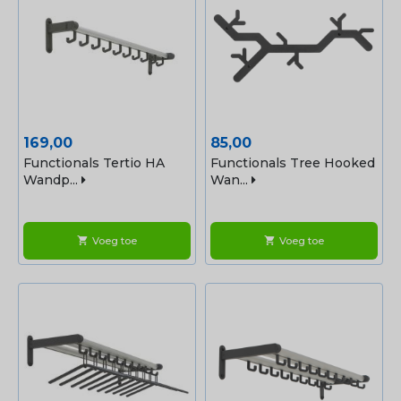
Prijs
Prijs
169,00
85,00
Functionals Tertio HA
Functionals Tree Hooked
Wandp...
Wan...
Voeg toe
Voeg toe
shopping_cart
shopping_cart