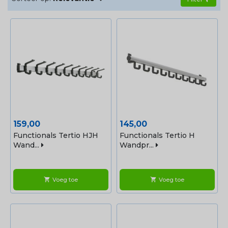
Prijs
Prijs
159,00
145,00
Functionals Tertio HJH
Functionals Tertio H
Wand...
Wandpr...
Voeg toe
Voeg toe
shopping_cart
shopping_cart