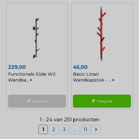
Prijs
Prijs
229,00
45,00
Functionals Slide W2
Basic Linair
Wandka...
Wandkapstok - ...
Voeg toe
Voeg toe
shopping_cart
shopping_cart
1 - 24 van 251 producten

1
2
3
…
11