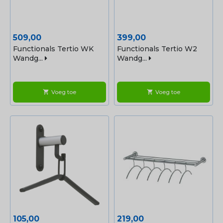
Prijs
Prijs
509,00
399,00
Functionals Tertio WK
Functionals Tertio W2
Wandg...
Wandg...
Voeg toe
Voeg toe
shopping_cart
shopping_cart
Prijs
Prijs
105,00
219,00