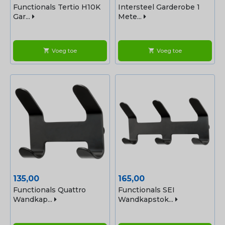
Functionals Tertio H10K
Intersteel Garderobe 1
Gar...
Mete...
Voeg toe
Voeg toe
shopping_cart
shopping_cart
Prijs
Prijs
135,00
165,00
Functionals Quattro
Functionals SEI
Wandkap...
Wandkapstok...