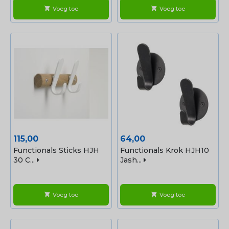
Voeg toe
Voeg toe
shopping_cart
shopping_cart
Prijs
Prijs
115,00
64,00
Functionals Sticks HJH
Functionals Krok HJH10
30 C...
Jash...
Voeg toe
Voeg toe
shopping_cart
shopping_cart