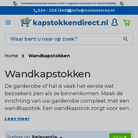
024 - 206 1340
info@noviostores.nl

Home
Wandkapstokken
Wandkapstokken
De garderobe of hal is vaak het eerste wat
bezoekers zien als ze binnenkomen. Maak de
inrichting van uw garderobe compleet met een
wandkapstok. Een wandkapstok zorgt voor een
mooie binnenkomer en geeft iedere ruimte een
Lees meer
opgeruimde uitstraling. Zo kunt u gemakkelijk
uw jassen, tassen of sjaals netjes ophangen.

Sorteer op:
Relevantie
Ontdek onze uitgebreide collectie.
Filter