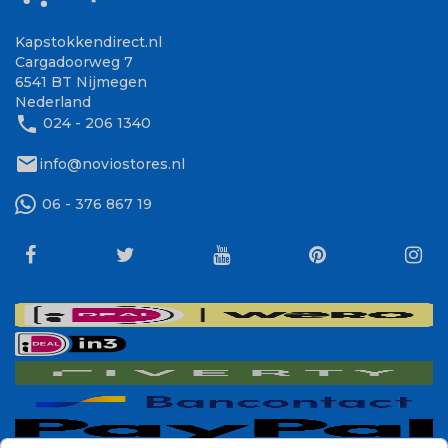
Kapstokkendirect.nl
Cargadoorweg 7
6541 BT Nijmegen
Nederland
phone
024 - 206 1340
mail
info@noviostores.nl
06 - 376 867 19