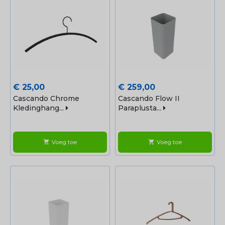
Prijs
Prijs
€ 25,00
€ 259,00
Cascando Chrome
Cascando Flow II
Kledinghang...
Paraplusta...
Voeg toe
Voeg toe
shopping_cart
shopping_cart