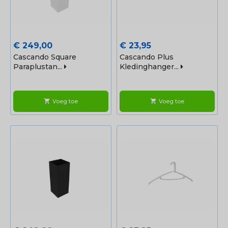
Prijs
Prijs
€ 249,00
€ 23,95
Cascando Square
Cascando Plus
Paraplustan...
Kledinghanger...
Voeg toe
Voeg toe
shopping_cart
shopping_cart