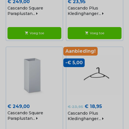
Prijs
Prijs
€ 249,00
€ 23,95
Cascando Square
Cascando Plus
Paraplustan...
Kledinghanger...
Voeg toe
Voeg toe
shopping_cart
shopping_cart
Aanbieding!
-€ 5,00
Prijs
Normale
Prijs
€ 249,00
€ 18,95
€ 23,95
prijs
Cascando Square
Cascando Plus
Paraplustan...
Kledinghanger...