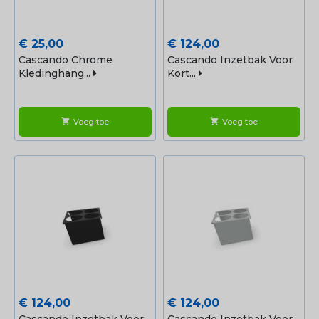
Prijs
Prijs
€ 25,00
€ 124,00
Cascando Chrome
Cascando Inzetbak Voor
Kledinghang...
Kort...
Voeg toe
Voeg toe
shopping_cart
shopping_cart
Prijs
Prijs
€ 124,00
€ 124,00