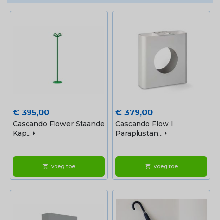
Prijs
Prijs
€ 395,00
€ 379,00
Cascando Flower Staande
Cascando Flow I
Kap...
Paraplustan...
Voeg toe
Voeg toe
shopping_cart
shopping_cart