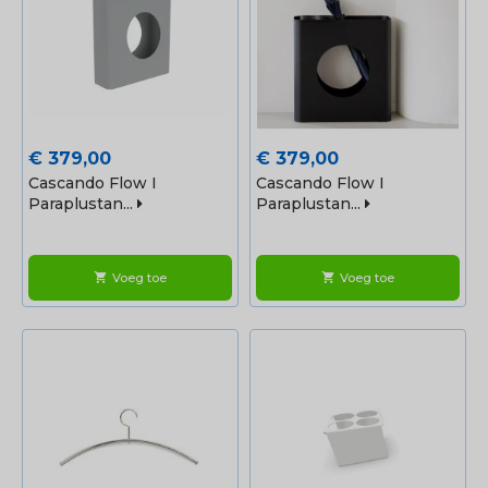
Prijs
Prijs
€ 379,00
€ 379,00
Cascando Flow I
Cascando Flow I
Paraplustan...
Paraplustan...
Voeg toe
Voeg toe
shopping_cart
shopping_cart