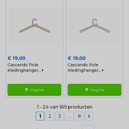
Prijs
Prijs
€ 19,00
€ 19,00
Cascando Pole
Cascando Pole
Kledinghanger...
Kledinghanger...
Voeg toe
Voeg toe
shopping_cart
shopping_cart
1 - 24 van 169 producten

1
2
3
…
8