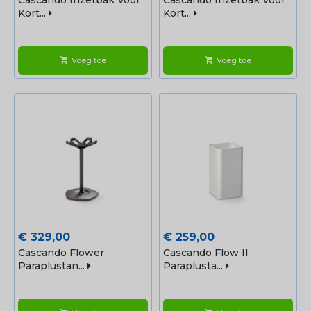
Cascando Inzetbak Voor
Cascando Inzetbak Voor
Kort...
Kort...
Voeg toe
Voeg toe
shopping_cart
shopping_cart
Prijs
Prijs
€ 329,00
€ 259,00
Cascando Flower
Cascando Flow II
Paraplustan...
Paraplusta...