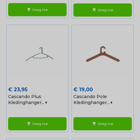
Voeg toe
shopping_cart
Voeg toe
shopping_cart
Prijs
Prijs
€ 23,95
€ 19,00
Cascando Plus
Cascando Pole
Kledinghanger...
Kledinghanger...
Voeg toe
Voeg toe
shopping_cart
shopping_cart