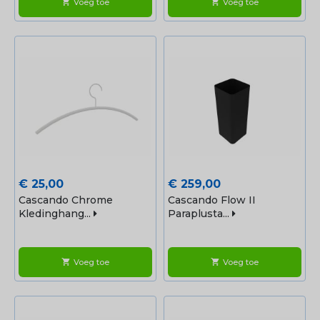
Voeg toe
Voeg toe
shopping_cart
shopping_cart
Prijs
Prijs
€ 25,00
€ 259,00
Cascando Chrome
Cascando Flow II
Kledinghang...
Paraplusta...
Voeg toe
Voeg toe
shopping_cart
shopping_cart