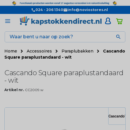
024 - 206 1340
info@noviostores.nl

Home
Accessoires
Paraplubakken
Cascando
Square paraplustandaard - wit
Cascando Square paraplustandaard
- wit
Artikel nr.
CC2009.w