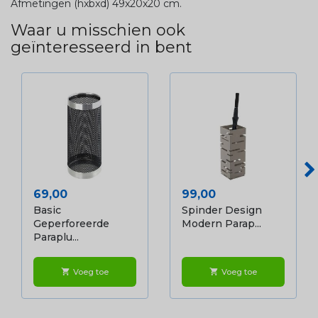
Afmetingen (hxbxd) 49x20x20 cm.
Waar u misschien ook
geïnteresseerd in bent
Prijs
Prijs
69,00
99,00
Basic
Spinder Design
Geperforeerde
Modern Parap...
Paraplu...
Voeg toe
Voeg toe
shopping_cart
shopping_cart