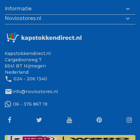

Informatie

Noviostores.nl
Kapstokkendirect.nl
Cargadoorweg 7
6541 BT Nijmegen
Nederland
phone
024 - 206 1340
mail
info@noviostores.nl
06 - 376 867 19