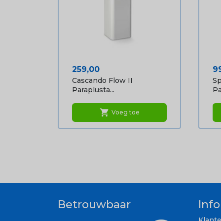
Prijs
Pr
259,00
9
Cascando Flow II
Sp
Paraplusta...
Pa
shopping_cart
Voeg toe
Betrouwbaar
Inf
Klant