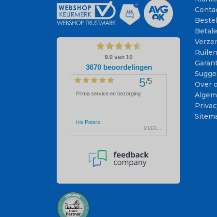
Conta
Beste
Betal
Verze
Ruile
Garant
Sugge
Over 
Algem
Privac
Sitem