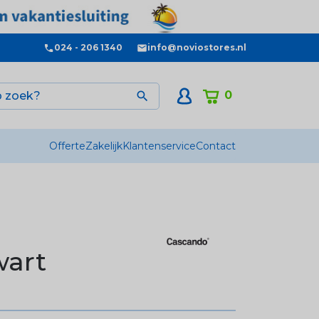
024 - 206 1340
info@noviostores.nl
0

Offerte
Zakelijk
Klantenservice
Contact
wart