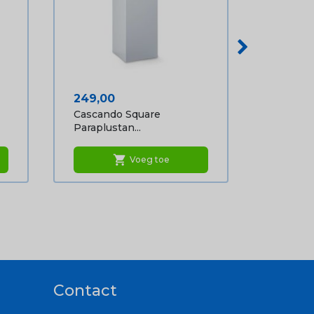
Prijs
249,00
Cascando Square
Paraplustan...
shopping_cart
Voeg toe
Contact