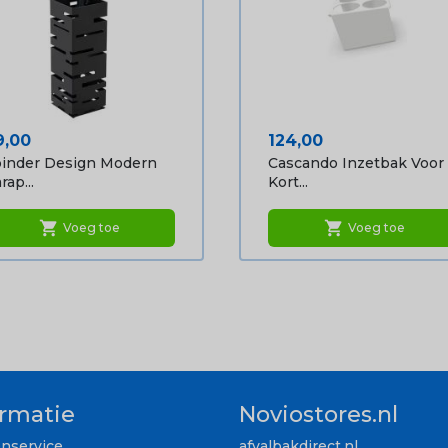
ijs
Prijs
9,00
124,00
inder Design Modern
Cascando Inzetbak Voor
rap...
Kort...
shopping_cart
shopping_cart
Voeg toe
Voeg toe
ormatie
Noviostores.nl
enservice
afvalbakdirect.nl