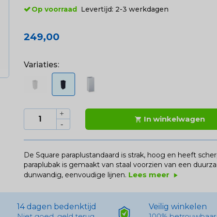
Op voorraad
Levertijd:
2-3 werkdagen
249,00
Variaties:
In winkelwagen

De Square paraplustandaard is strak, hoog en heeft sch
paraplubak is gemaakt van staal voorzien van een duurz
Lees meer
dunwandig, eenvoudige lijnen.
play_arrow
14 dagen bedenktijd
Veilig winkelen
Niet goed, geld terug
100% betrouwbaar