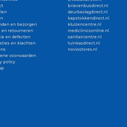
ct
brievenbusdirect.nl
llen
deurbeslagdirect.nl
en
kapstokkendirect.nl
nden en bezorgen
kluizencentre.nl
n en retourneren
mediclinicsonline.nl
ie en defecten
sanitaircentre.nl
sties en klachten
tuinkasdirect.nl
ons
noviostores.nl
ene voorwaarden
y policy
ap