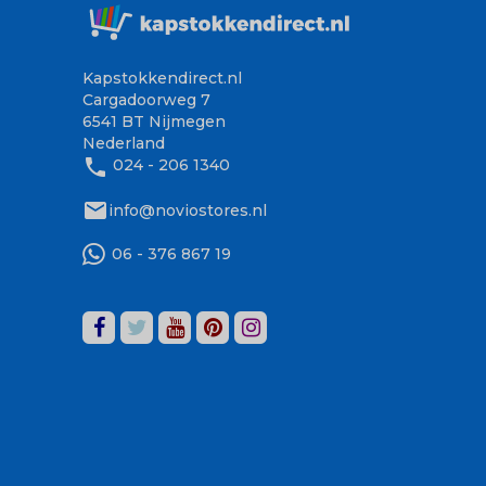
Kapstokkendirect.nl
Cargadoorweg 7
6541 BT Nijmegen
Nederland
phone
024 - 206 1340
mail
info@noviostores.nl
06 - 376 867 19