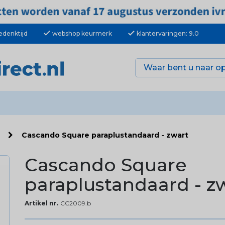
check
check
edenktijd
webshop keurmerk
klantervaringen: 9.0
n
Cascando Square paraplustandaard - zwart
Cascando Square
paraplustandaard - z
Artikel nr.
CC2009.b