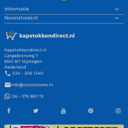

Informatie

Noviostores.nl
Kapstokkendirect.nl
Cargadoorweg 7
6541 BT Nijmegen
Nederland
phone
024 - 206 1340
mail
info@noviostores.nl
06 - 376 867 19