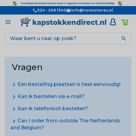
024 - 206 1340
info@noviostores.nl

Vragen
chevron_right
Een bestelling plaatsen is heel eenvoudig!
chevron_right
Kan ik bestellen via e-mail?
chevron_right
Kan ik telefonisch bestellen?
chevron_right
Can I order from outside The Netherlands
and Belgium?