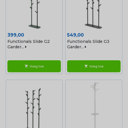
Prijs
Prijs
399,00
549,00
Functionals Slide G2
Functionals Slide G3
Garder...
Garder...
Voeg toe
Voeg toe
shopping_cart
shopping_cart