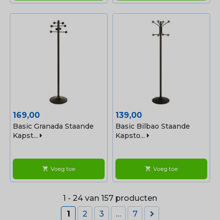
Prijs
Prijs
169,00
139,00
Basic Granada Staande
Basic Bilbao Staande
Kapst...
Kapsto...
Voeg toe
Voeg toe
shopping_cart
shopping_cart
1 - 24 van 157 producten

1
2
3
…
7