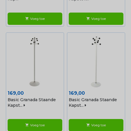
Voeg toe
Voeg toe
shopping_cart
shopping_cart
Prijs
Prijs
169,00
169,00
Basic Granada Staande
Basic Granada Staande
Kapst...
Kapst...
Voeg toe
Voeg toe
shopping_cart
shopping_cart