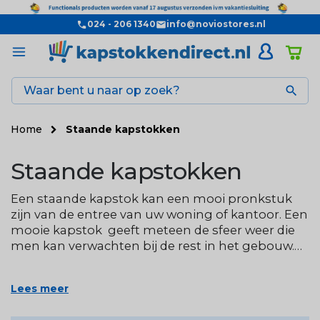
024 - 206 1340
info@noviostores.nl

Home
Staande kapstokken
Staande kapstokken
Een staande kapstok kan een mooi pronkstuk
zijn van de entree van uw woning of kantoor. Een
mooie kapstok geeft meteen de sfeer weer die
men kan verwachten bij de rest in het gebouw.
Wij hebben een breed assortiment aan stijlvolle
staande kapstokken zodat er altijd eentje is die
Lees meer
aansluit bij uw interieur. Van design kapstokken
tot praktische kapstokken met hangers.