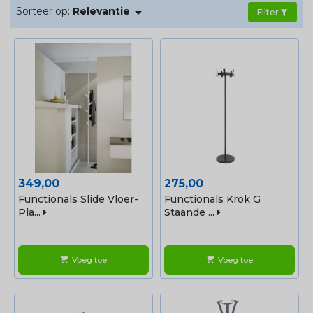

Sorteer op:
Relevantie
Filter
Prijs
Prijs
349,00
275,00
Functionals Slide Vloer-
Functionals Krok G
Pla...
Staande ...
Voeg toe
Voeg toe
shopping_cart
shopping_cart