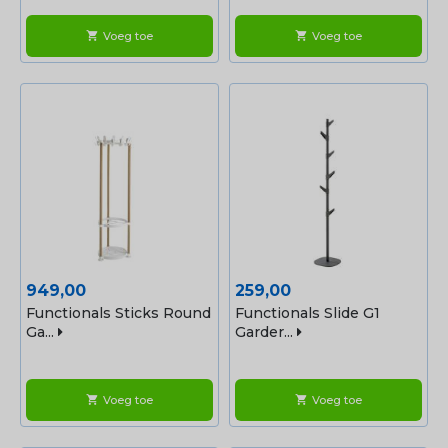
Voeg toe
Voeg toe
shopping_cart
shopping_cart
Prijs
Prijs
949,00
259,00
Functionals Sticks Round
Functionals Slide G1
Ga...
Garder...
Voeg toe
Voeg toe
shopping_cart
shopping_cart