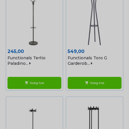
Prijs
Prijs
245,00
549,00
Functionals Tertio
Functionals Toro G
Paladino...
Garderob...
Voeg toe
Voeg toe
shopping_cart
shopping_cart