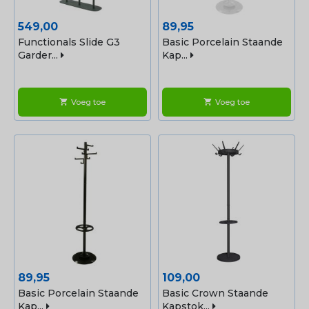
Prijs
Prijs
549,00
89,95
Functionals Slide G3
Basic Porcelain Staande
Garder...
Kap...
Voeg toe
Voeg toe
shopping_cart
shopping_cart
Prijs
Prijs
89,95
109,00
Basic Porcelain Staande
Basic Crown Staande
Kap...
Kapstok...