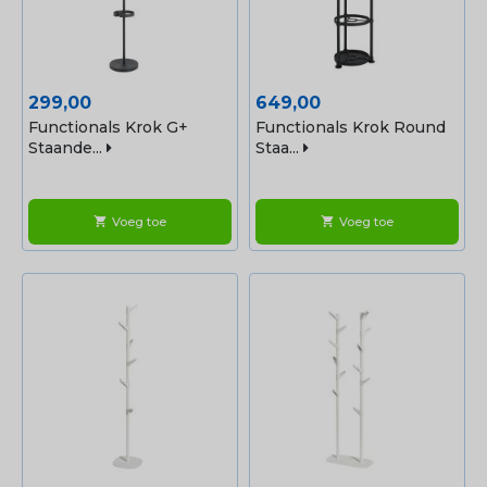
Prijs
Prijs
299,00
649,00
Functionals Krok G+
Functionals Krok Round
Staande...
Staa...
Voeg toe
Voeg toe
shopping_cart
shopping_cart