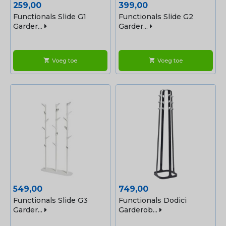
Prijs
Prijs
259,00
399,00
Functionals Slide G1
Functionals Slide G2
Garder...
Garder...
Voeg toe
Voeg toe
shopping_cart
shopping_cart
Prijs
Prijs
549,00
749,00
Functionals Slide G3
Functionals Dodici
Garder...
Garderob...