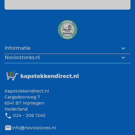

Informatie

Noviostores.nl
Kapstokkendirect.nl
Cargadoorweg 7
6541 BT Nijmegen
Nederland
phone
024 - 206 1340
mail
info@noviostores.nl