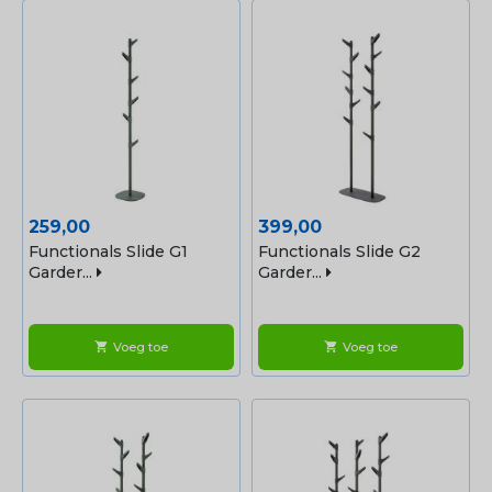
Prijs
Prijs
259,00
399,00
Functionals Slide G1
Functionals Slide G2
Garder...
Garder...
Voeg toe
Voeg toe
shopping_cart
shopping_cart