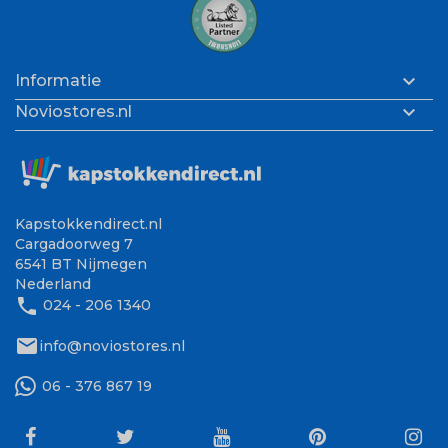

Informatie

Noviostores.nl
Kapstokkendirect.nl
Cargadoorweg 7
6541 BT Nijmegen
Nederland
phone
024 - 206 1340
mail
info@noviostores.nl
06 - 376 867 19