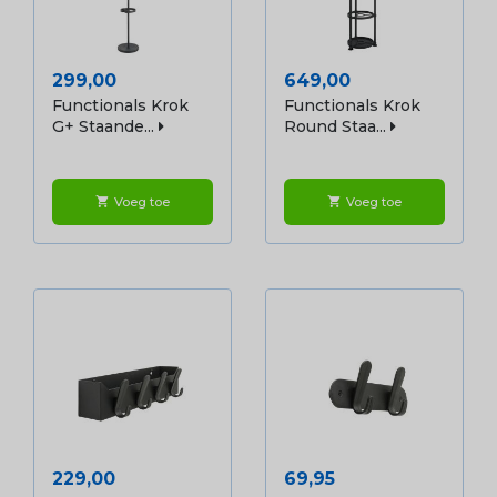
Prijs
Prijs
299,00
649,00
Functionals Krok
Functionals Krok
G+ Staande...
Round Staa...
Voeg toe
Voeg toe
shopping_cart
shopping_cart
Prijs
Prijs
229,00
69,95