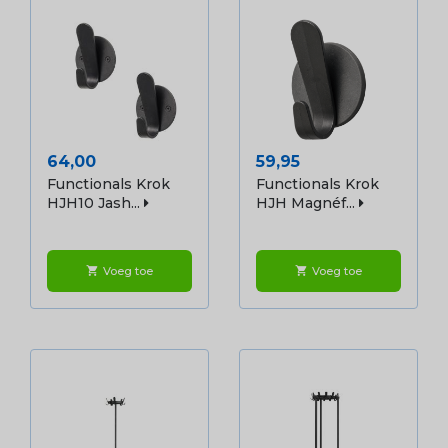
Prijs
Prijs
64,00
59,95
Functionals Krok
Functionals Krok
HJH10 Jash...
HJH Magnéf...
Voeg toe
Voeg toe
shopping_cart
shopping_cart