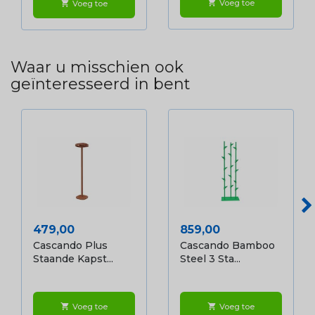
Voeg toe
shopping_cart
Voeg toe
shopping_cart
Waar u misschien ook
geïnteresseerd in bent
Prijs
Prijs
479,00
859,00
Cascando Plus
Cascando Bamboo
Staande Kapst...
Steel 3 Sta...
Voeg toe
Voeg toe
shopping_cart
shopping_cart