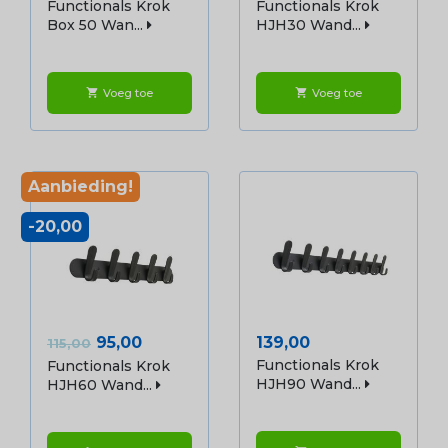
Functionals Krok
Functionals Krok
Box 50 Wan...
HJH30 Wand...
Voeg toe
Voeg toe
shopping_cart
shopping_cart
Aanbieding!
-20,00
Normale
Prijs
Prijs
95,00
139,00
115,00
prijs
Functionals Krok
Functionals Krok
HJH90 Wand...
HJH60 Wand...