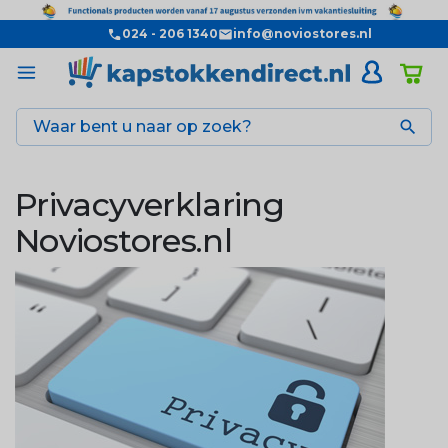
024 - 206 1340
info@noviostores.nl

Privacyverklaring
Noviostores.nl