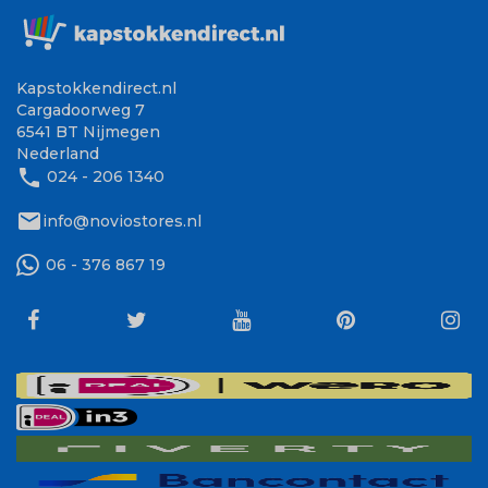
Kapstokkendirect.nl
Cargadoorweg 7
6541 BT Nijmegen
Nederland
phone
024 - 206 1340
mail
info@noviostores.nl
06 - 376 867 19