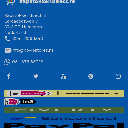
Kapstokkendirect.nl
Cargadoorweg 7
6541 BT Nijmegen
Nederland
phone
024 - 206 1340
mail
info@noviostores.nl
06 - 376 867 19