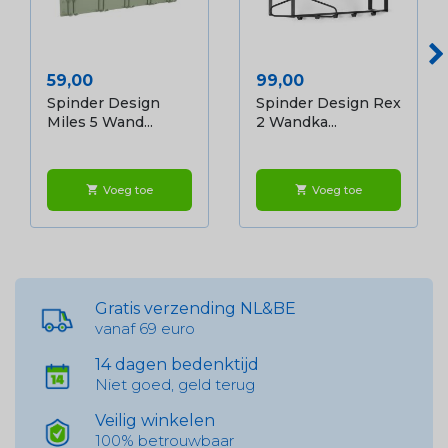
Prijs
Prijs
59,00
99,00
Spinder Design
Spinder Design Rex
Miles 5 Wand...
2 Wandka...
Voeg toe
Voeg toe
shopping_cart
shopping_cart
Gratis verzending NL&BE
vanaf 69 euro
14 dagen bedenktijd
Niet goed, geld terug
Veilig winkelen
100% betrouwbaar