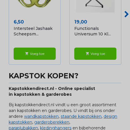
Prijs
Prijs
6,50
19,00
Intersteel Jashaak
Functionals
Scheepsm...
Universum 10 Kl...
Voeg toe
Voeg toe
shopping_cart
shopping_cart
KAPSTOK KOPEN?
Kapstokkendirect.nl - Online specialist
in kapstokken & garderobes
Bij kapstokkendirect.nl vindt u een groot assortiment
aan kapstokken en garderobes. U vindt bij ons onder
andere
wandkapstokken
,
staande kapstokken
,
design
kapstokken
,
garderoberekken
,
paraplubakken
,
kledinghangers
en bijbehorende