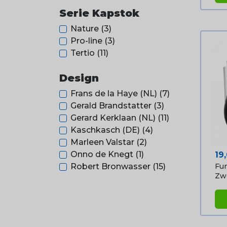
Serie Kapstok
Nature
(3)
Pro-line
(3)
Tertio
(11)
Design
Frans de la Haye (NL)
(7)
Gerald Brandstatter
(3)
Gerard Kerklaan (NL)
(11)
Kaschkasch (DE)
(4)
Marleen Valstar
(2)
Pri
Onno de Knegt
(1)
19
Fun
Robert Bronwasser
(15)
Zw