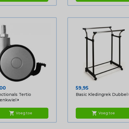
js
Prijs
,00
59,95
ctionals Tertio
Basic Kledingrek Dubbel
enkwiel
shopping_cart
shopping_cart
Voeg toe
Voeg toe