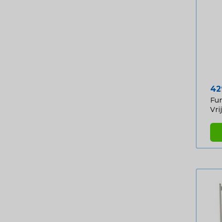
Pri
42
Fun
Vrij.