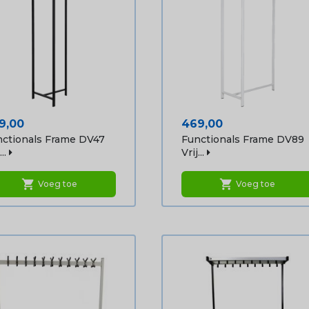
js
Prijs
9,00
469,00
ctionals Frame DV47
Functionals Frame DV89
..
Vrij...
shopping_cart
shopping_cart
Voeg toe
Voeg toe