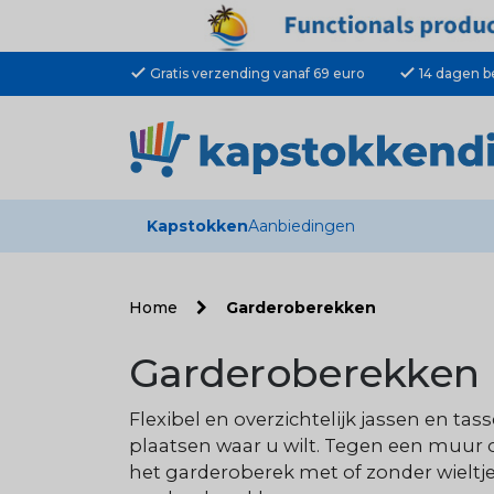
check
check
Gratis verzending vanaf 69 euro
14 dagen b
Kapstokken
Aanbiedingen
Home
Garderoberekken
Garderoberekken
Flexibel en overzichtelijk jassen en 
plaatsen waar u wilt. Tegen een muur of
het garderoberek met of zonder wieltj