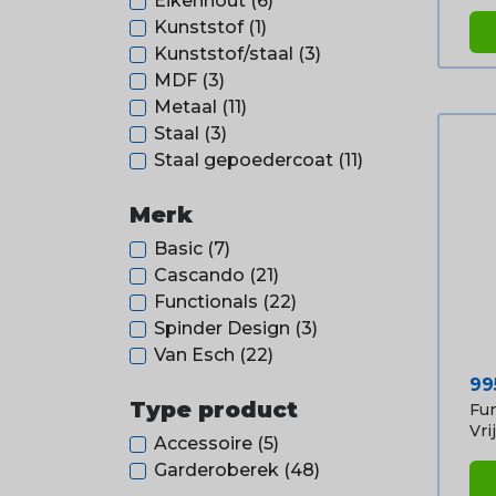
Eikenhout
(6)
Kunststof
(1)
Kunststof/staal
(3)
MDF
(3)
Metaal
(11)
Staal
(3)
Staal gepoedercoat
(11)
Merk
Basic
(7)
Cascando
(21)
Functionals
(22)
Spinder Design
(3)
Van Esch
(22)
Pri
99
Type product
Fun
Vrij.
Accessoire
(5)
Garderoberek
(48)