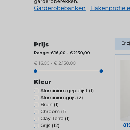
garderoberekken.
Garderobebanken
|
Hakenprofiel
Er z
Prijs
Range: €16,00 - €2130,00
€ 16,00 - € 2.130,00
Kleur
Aluminium gepolijst
(1)
Aluminiumgrijs
(2)
Bruin
(1)
Chroom
(1)
Clay Terra
(1)
Pri
81
Grijs
(12)