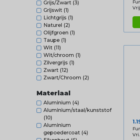
Fun
Grijs/Zwart
(3)
Vrij.
Grijswit
(1)
Lichtgrijs
(1)
Naturel
(2)
Olijfgroen
(1)
Taupe
(1)
Wit
(11)
Wit/chroom
(1)
Zilvergrijs
(1)
Zwart
(12)
Zwart/Chroom
(2)
Materiaal
Aluminium
(4)
Aluminium/staal/kunststof
(10)
Pri
1.1
Aluminium
Fun
gepoedercoat
(4)
Vri..