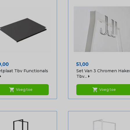
js
Prijs
9,00
51,00
tplaat Tbv Functionals
Set Van 3 Chromen Hake
Tbv...
shopping_cart
shopping_cart
Voeg toe
Voeg toe