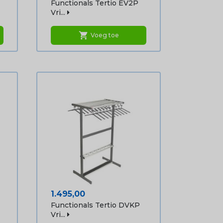
Functionals Tertio EV2P
Vri...
shopping_cart
Voeg toe
Prijs
1.495,00
Functionals Tertio DVKP
Vri...