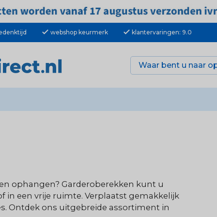
check
check
edenktijd
webshop keurmerk
klantervaringen: 9.0
tassen ophangen? Garderoberekken kunt u
 in een vrije ruimte. Verplaatst gemakkelijk
es. Ontdek ons uitgebreide assortiment in