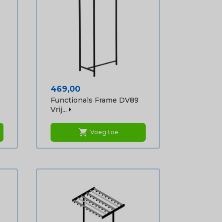
Prijs
469,00
Functionals Frame DV89
Vrij...
shopping_cart
Voeg toe