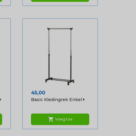
Prijs
45,00
Basic Kledingrek Enkel
shopping_cart
Voeg toe