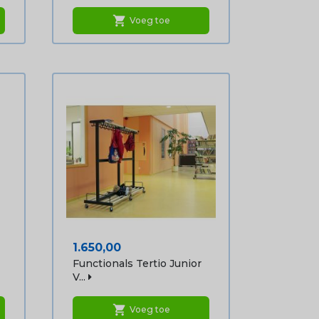
shopping_cart
Voeg toe
Prijs
1.650,00
Functionals Tertio Junior
V...
shopping_cart
Voeg toe