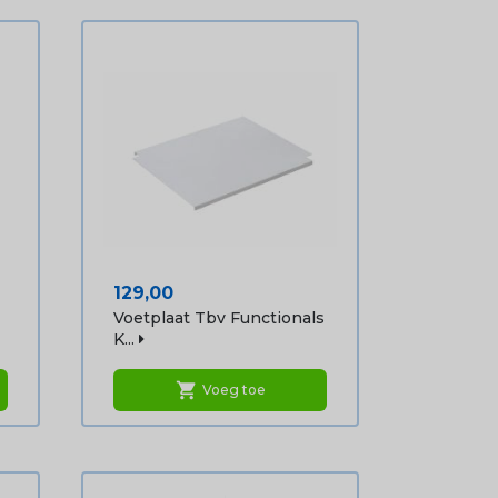
Prijs
129,00
Voetplaat Tbv Functionals
K...
shopping_cart
Voeg toe