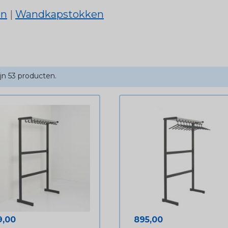
en
|
Wandkapstokken
ijn 53 producten.
js
Prijs
9,00
895,00