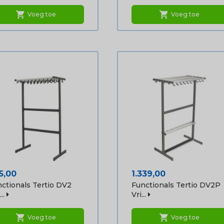
shopping_cart
shopping_cart
Voeg toe
Voeg toe
js
Prijs
5,00
1.339,00
ctionals Tertio DV2
Functionals Tertio DV2P
..
Vri...
shopping_cart
shopping_cart
Voeg toe
Voeg toe