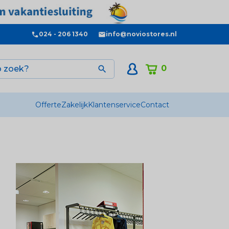
024 - 206 1340
info@noviostores.nl
0

Offerte
Zakelijk
Klantenservice
Contact