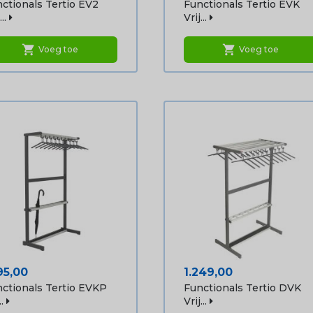
ctionals Tertio EV2
Functionals Tertio EVK
..
Vrij...
shopping_cart
shopping_cart
Voeg toe
Voeg toe
js
Prijs
95,00
1.249,00
ctionals Tertio EVKP
Functionals Tertio DVK
.
Vrij...