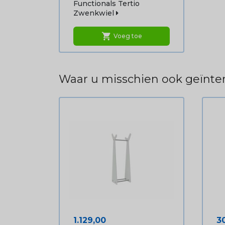
Functionals Tertio
Zwenkwiel
shopping_cart
Voeg toe
Waar u misschien ook geïnter
Prijs
Pr
1.129,00
3