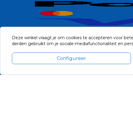
Deze winkel vraagt je om cookies te accepteren voor bete
derden gebruikt om je sociale-mediafunctionaliteit en pe
Configureer
Alle prijzen zijn in Euro, inclusief BTW en andere heffingen en 
Update cookie voorkeuren