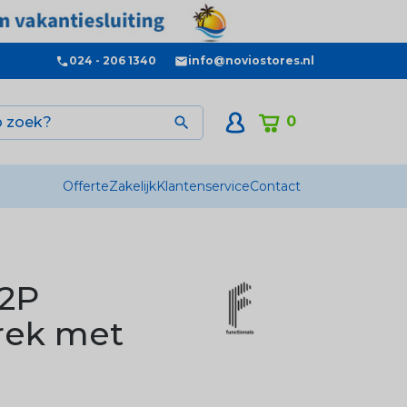
024 - 206 1340
info@noviostores.nl
0

Offerte
Zakelijk
Klantenservice
Contact
V2P
rek met