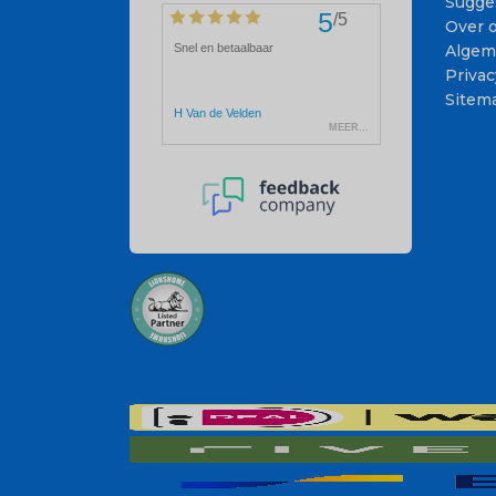
Sugge
Over 
Algem
Privac
Sitem