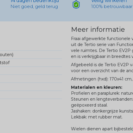
14 dagen bedenktijd
Veilig winkelen
Niet goed, geld terug
100% betrouwbaar
Meer informatie
Fraai afgewerkte functionele
uit de Tertio serie van Functi
vele ruimtes. De Tertio EV2P 
fouten)
en is verkrijgbaar in breedtes
tstof
Afgebeeld is de Tertio EV2P 
voor een overzicht van de an
Afmetingen (hxd): 170x41 cm,
Materialen en kleuren:
Profielen en paraplurek: natu
Steunen en lengteverbanden: 
geëpoxeerd staal.
Jashaken: donkergrijze kunsts
Lekbak: met rubber mat.
Wielen dienen apart bijbestel