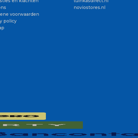
sties en klachten
tuinkasdirect.nl
ons
noviostores.nl
ene voorwaarden
y policy
ap