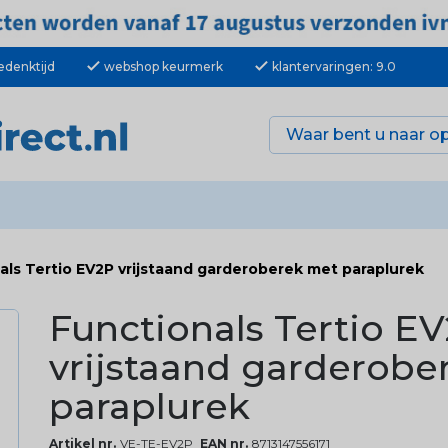
check
check
edenktijd
webshop keurmerk
klantervaringen: 9.0
als Tertio EV2P vrijstaand garderoberek met paraplurek
Functionals Tertio E
vrijstaand garderobe
paraplurek
Artikel nr.
VE-TE-EV2P
EAN nr.
8713147556171