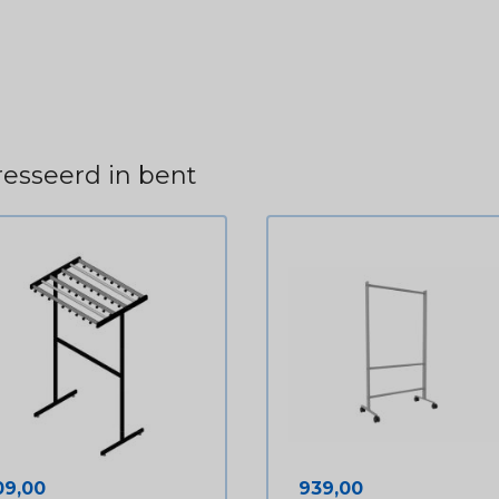
esseerd in bent
ijs
Prijs
09,00
939,00