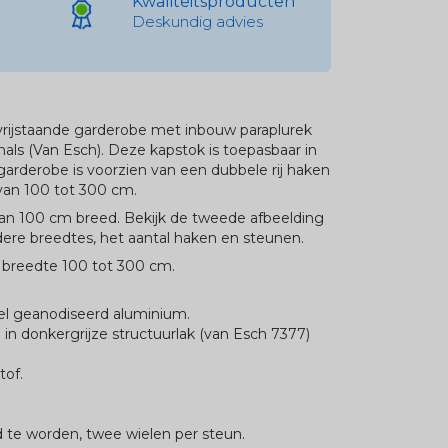
Kwaliteitsproducten
Deskundig advies
 vrijstaande garderobe met inbouw paraplurek
onals (Van Esch). Deze kapstok is toepasbaar in
garderobe is voorzien van een dubbele rij haken
 van 100 tot 300 cm.
van 100 cm breed. Bekijk de tweede afbeelding
dere breedtes, het aantal haken en steunen.
 breedte 100 tot 300 cm.
rel geanodiseerd aluminium.
in donkergrijze structuurlak (van Esch 7377)
tof.
d te worden, twee wielen per steun.