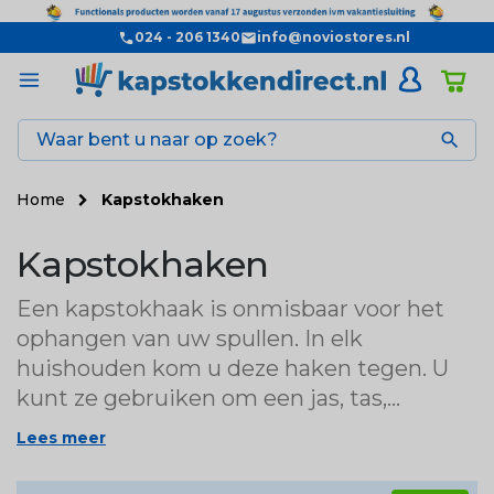
024 - 206 1340
info@noviostores.nl

Home
Kapstokhaken
Kapstokhaken
Een kapstokhaak is onmisbaar voor het
ophangen van uw spullen. In elk
huishouden kom u deze haken tegen. U
kunt ze gebruiken om een jas, tas,
keukendoek, sjaal of een muts op te
Lees meer
hangen. Kapstokhaken zorgen ook voor
mooie kleine details in uw huis. Vaak