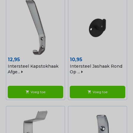
Prijs
Prijs
12,95
10,95
Intersteel Kapstokhaak
Intersteel Jashaak Rond
Afge...
Op ...
Voeg toe
Voeg toe
shopping_cart
shopping_cart