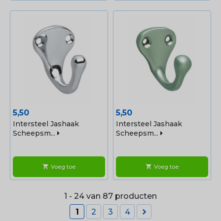
Prijs
Prijs
5,50
5,50
Intersteel Jashaak
Intersteel Jashaak
Scheepsm...
Scheepsm...
Voeg toe
Voeg toe
shopping_cart
shopping_cart
1 - 24 van 87 producten

1
2
3
4