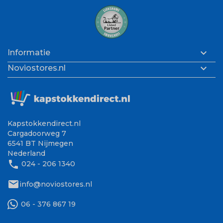

Informatie

Noviostores.nl
Kapstokkendirect.nl
Cargadoorweg 7
6541 BT Nijmegen
Nederland
phone
024 - 206 1340
mail
info@noviostores.nl
06 - 376 867 19