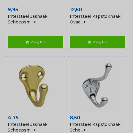
Prijs
Prijs
9,95
12,50
Intersteel Jashaak
Intersteel Kapstokhaak
Scheepsm...
Ovaa...
Voeg toe
Voeg toe
shopping_cart
shopping_cart
Prijs
Prijs
4,75
8,50
Intersteel Jashaak
Intersteel Kapstokhaak
Scheepsm...
Sche...