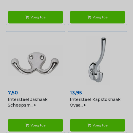
Voeg toe
Voeg toe
shopping_cart
shopping_cart
Prijs
Prijs
7,50
13,95
Intersteel Jashaak
Intersteel Kapstokhaak
Scheepsm...
Ovaa...
Voeg toe
Voeg toe
shopping_cart
shopping_cart