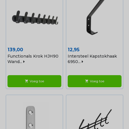
Prijs
Prijs
139,00
12,95
Functionals Krok HJH90
Intersteel Kapstokhaak
Wand...
6950...
Voeg toe
Voeg toe
shopping_cart
shopping_cart