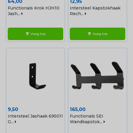
Prijs
Prijs
64,00
12,95
Functionals Krok HJH10
Intersteel Kapstokhaak
Jash...
Rech...
Voeg toe
Voeg toe
shopping_cart
shopping_cart
Prijs
Prijs
9,50
165,00
Intersteel Jashaak 695011
Functionals SEI
G...
Wandkapstok...