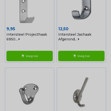
Prijs
Prijs
9,95
12,50
Intersteel Projecthaak
Intersteel Jashaak
6950...
Afgerond...
Voeg toe
Voeg toe
shopping_cart
shopping_cart