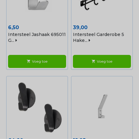
Prijs
Prijs
6,50
39,00
Intersteel Jashaak 695011
Intersteel Garderobe 5
G...
Hake...
Voeg toe
Voeg toe
shopping_cart
shopping_cart