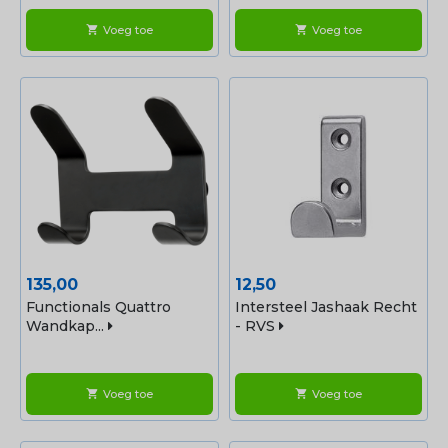
Voeg toe
Voeg toe
shopping_cart
shopping_cart
Prijs
Prijs
135,00
12,50
Functionals Quattro
Intersteel Jashaak Recht
Wandkap...
- RVS
Voeg toe
Voeg toe
shopping_cart
shopping_cart