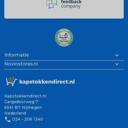

Informatie

Noviostores.nl
Kapstokkendirect.nl
Cargadoorweg 7
6541 BT Nijmegen
Nederland
phone
024 - 206 1340