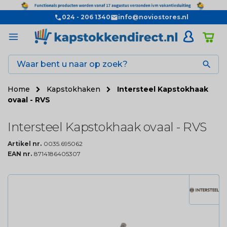
024 - 206 1340
info@noviostores.nl

Home
Kapstokhaken
Intersteel Kapstokhaak
ovaal - RVS
Intersteel Kapstokhaak ovaal - RVS
Artikel nr.
0035.695062
EAN nr.
8714186405307