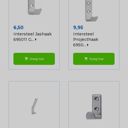
Prijs
Prijs
6,50
9,95
Intersteel Jashaak
Intersteel
695011 G...
Projecthaak
6950...
Voeg toe
Voeg toe
shopping_cart
shopping_cart