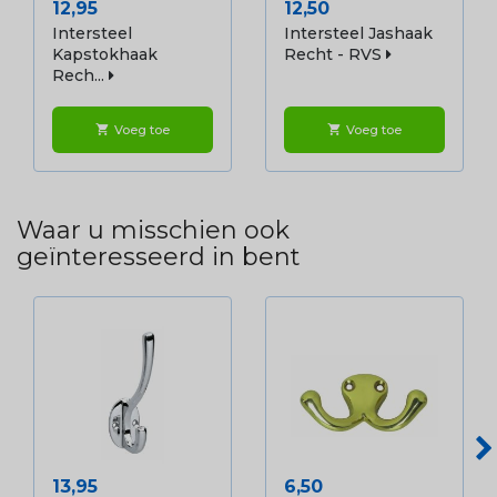
Prijs
Prijs
12,95
12,50
Intersteel
Intersteel Jashaak
Kapstokhaak
Recht - RVS
Rech...
Voeg toe
Voeg toe
shopping_cart
shopping_cart
Waar u misschien ook
geïnteresseerd in bent
Prijs
Prijs
13,95
6,50