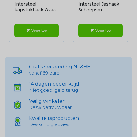
Intersteel
Intersteel Jashaak
Kapstokhaak Ovaa...
Scheepsm...
Voeg toe
Voeg toe
shopping_cart
shopping_cart
Gratis verzending NL&BE
vanaf 69 euro
14 dagen bedenktijd
Niet goed, geld terug
Veilig winkelen
100% betrouwbaar
Kwaliteitsproducten
Deskundig advies