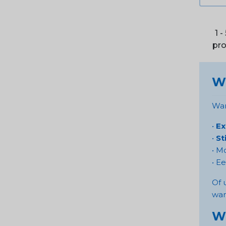
1 -
pr
W
Wan
•
Ex
•
St
• M
• E
Of 
wan
Wa