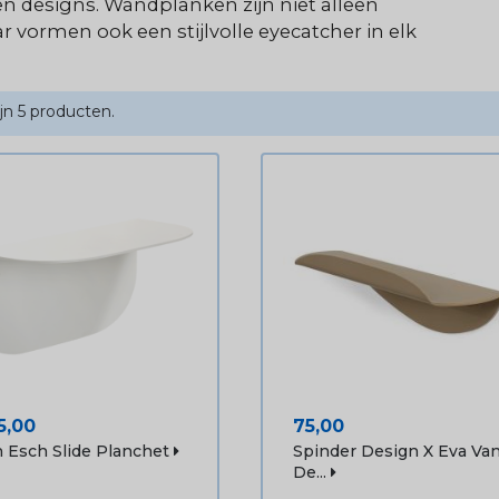
en designs. Wandplanken zijn niet alleen
r vormen ook een stijlvolle eyecatcher in elk
ijn 5 producten.
js
Prijs
5,00
75,00
 Esch Slide Planchet
Spinder Design X Eva Va
De...