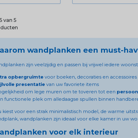
 5 van 5
oducten
aarom wandplanken een must-have
dplanken zijn veelzijdig en passen bij vrijwel iedere woonsti
tra opbergruimte
voor boeken, decoraties en accessoires
ijlvolle presentatie
van uw favoriete items
ogelijkheid om lege muren om te toveren tot een
persoonl
en functionele plek om alledaagse spullen binnen handber
u kiest voor een strak minimalistisch model, de warme uitst
dplank, wandplanken zijn ideaal voor elke kamer in uw wo
ndplanken voor elk interieur