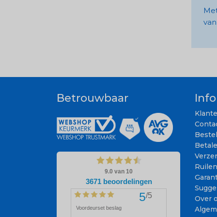
Met
van
Betrouwbaar
Inf
Klant
Conta
Beste
Betal
Verze
Ruile
Garant
Sugge
Over 
Algem