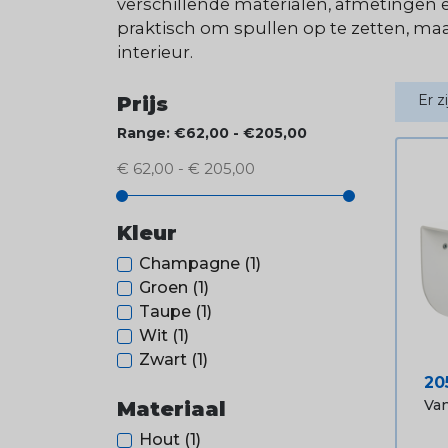
verschillende materialen, afmetingen 
praktisch om spullen op te zetten, maa
interieur.
Er z
Prijs
Range: €62,00 - €205,00
€ 62,00 - € 205,00
Kleur
Champagne
(1)
Groen
(1)
Taupe
(1)
Wit
(1)
Zwart
(1)
Pri
20
Van
Materiaal
Hout
(1)