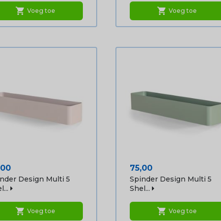
shopping_cart
shopping_cart
Voeg toe
Voeg toe
js
Prijs
,00
75,00
nder Design Multi 5
Spinder Design Multi 5
...
Shel...
shopping_cart
shopping_cart
Voeg toe
Voeg toe