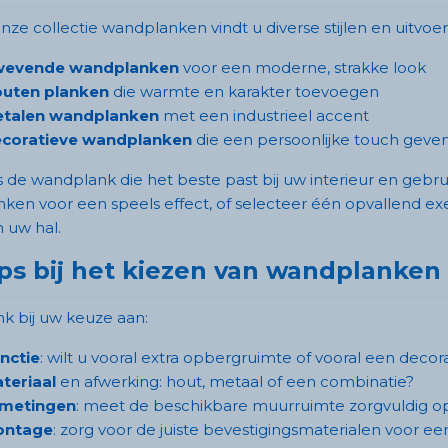
onze collectie wandplanken vindt u diverse stijlen en uitvoer
evende wandplanken
voor een moderne, strakke look
uten planken
die warmte en karakter toevoegen
talen wandplanken
met een industrieel accent
coratieve wandplanken
die een persoonlijke touch geve
s de wandplank die het beste past bij uw interieur en ge
nken voor een speels effect, of selecteer één opvallend e
n uw hal.
ps bij het kiezen van wandplanken
k bij uw keuze aan:
nctie
: wilt u vooral extra opbergruimte of vooral een decora
teriaal
en afwerking: hout, metaal of een combinatie?
metingen
: meet de beschikbare muurruimte zorgvuldig op
ontage
: zorg voor de juiste bevestigingsmaterialen voor een 