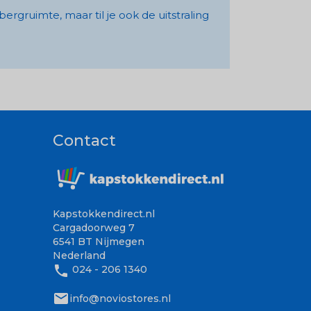
rgruimte, maar til je ook de uitstraling
Contact
Kapstokkendirect.nl
Cargadoorweg 7
6541 BT Nijmegen
Nederland
phone
024 - 206 1340
mail
info@noviostores.nl