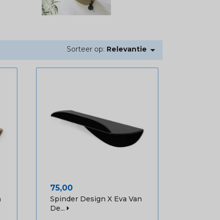

Sorteer op:
Relevantie
Prijs
75,00
n
Spinder Design X Eva Van
De...