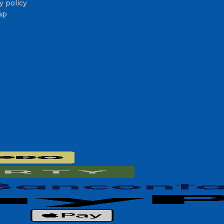
y policy
ap