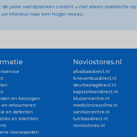
 de juiste wandplanken creëert u niet alleen praktische opbe
 uw interieur naar een hoger niveau.
ormatie
Noviostores.nl
enservice
afvalbakdirect.nl
ct
brievenbusdirect.nl
llen
deurbeslagdirect.nl
en
kapstokkendirect.nl
nden en bezorgen
kluizencentre.nl
n en retourneren
mediclinicsonline.nl
ie en defecten
sanitaircentre.nl
sties en klachten
tuinkasdirect.nl
ons
noviostores.nl
ene voorwaarden