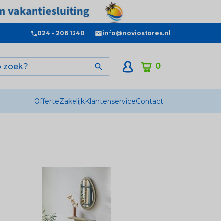
024 - 206 1340
info@noviostores.nl
0

Offerte
Zakelijk
Klantenservice
Contact