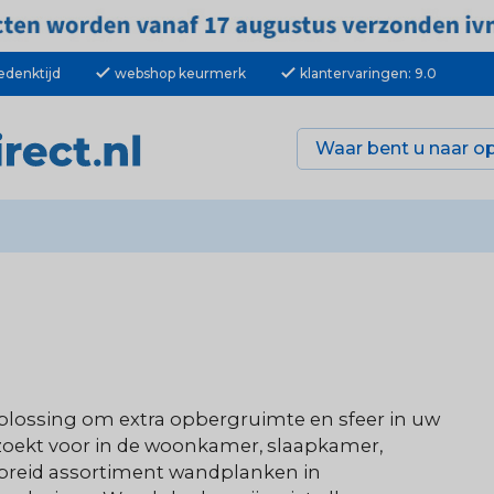
check
check
edenktijd
webshop keurmerk
klantervaringen: 9.0
oplossing om extra opbergruimte en sfeer in uw
zoekt voor in de woonkamer, slaapkamer,
gebreid assortiment wandplanken in