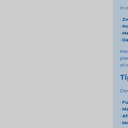
In 
•
Zw
•
Ho
•
Me
•
De
Kie
pla
of i
Ti
Den
•
Fu
•
Ma
•
Af
•
M