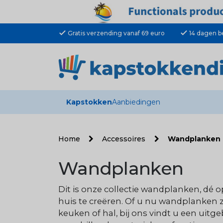
check
check
Gratis verzending vanaf 69 euro
14 dagen b
Kapstokken
Aanbiedingen
Home
Accessoires
Wandplanken
Wandplanken
Dit is onze collectie wandplanken, dé 
huis te creëren. Of u nu wandplanken 
keuken of hal, bij ons vindt u een uit