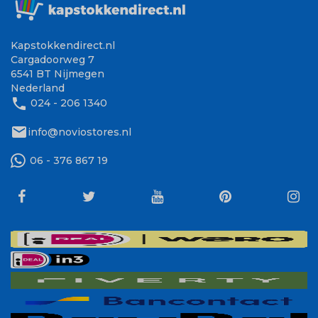
Kapstokkendirect.nl
Cargadoorweg 7
6541 BT Nijmegen
Nederland
phone
024 - 206 1340
mail
info@noviostores.nl
06 - 376 867 19