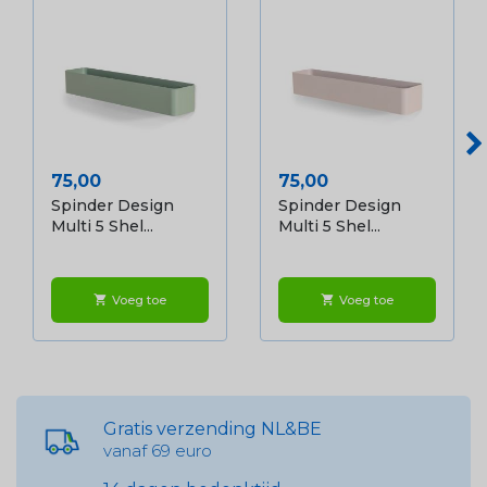
Prijs
Prijs
75,00
75,00
Spinder Design
Spinder Design
Multi 5 Shel...
Multi 5 Shel...
Voeg toe
Voeg toe
shopping_cart
shopping_cart
Gratis verzending NL&BE
vanaf 69 euro