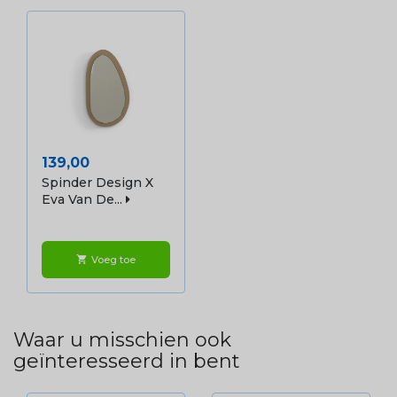
Prijs
139,00
Spinder Design X
Eva Van De...
Voeg toe
shopping_cart
Waar u misschien ook
geïnteresseerd in bent