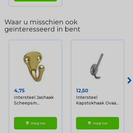
Waar u misschien ook
geïnteresseerd in bent
Prijs
Prijs
4,75
12,50
Intersteel Jashaak
Intersteel
Scheepsm...
Kapstokhaak Ovaa...
Voeg toe
Voeg toe
shopping_cart
shopping_cart