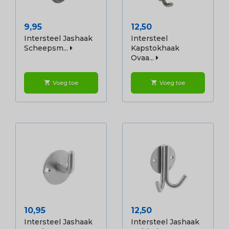
Prijs
Prijs
9,95
12,50
Intersteel Jashaak
Intersteel
Scheepsm...
Kapstokhaak
Ovaa...
Voeg toe
Voeg toe
shopping_cart
shopping_cart
Prijs
Prijs
10,95
12,50
Intersteel Jashaak
Intersteel Jashaak