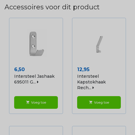
Accessoires voor dit product
Prijs
Prijs
6,50
12,95
Intersteel Jashaak
Intersteel
695011 G...
Kapstokhaak
Rech...
Voeg toe
Voeg toe
shopping_cart
shopping_cart