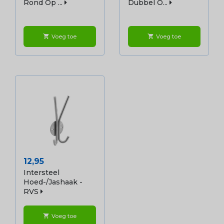
Rond Op ...
Dubbel O...
Voeg toe
Voeg toe
shopping_cart
shopping_cart
Prijs
12,95
Intersteel
Hoed-/jashaak -
RVS
Voeg toe
shopping_cart