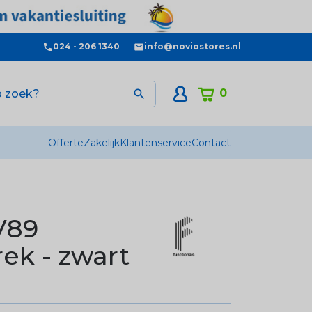
024 - 206 1340
info@noviostores.nl
0

Offerte
Zakelijk
Klantenservice
Contact
V89
ek - zwart