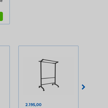
le
Prijs
2.195,00