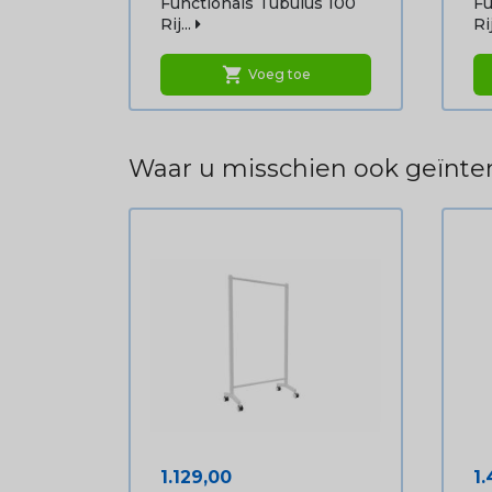
Functionals Tubulus 100
Fu
Rij...
Rij
shopping_cart
Voeg toe
Waar u misschien ook geïnter
Prijs
Pr
1.129,00
1