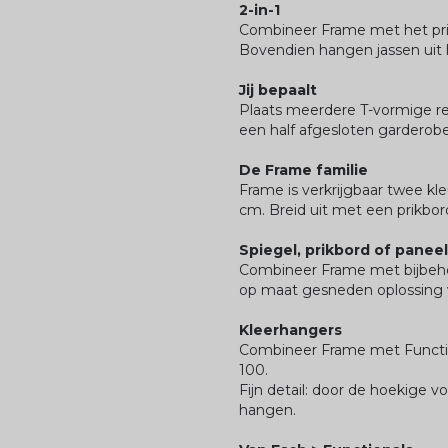
2-in-1
Combineer Frame met het prik
Bovendien hangen jassen uit h
Jij bepaalt
Plaats meerdere T-vormige re
een half afgesloten garderobe
De Frame familie
Frame is verkrijgbaar twee kle
cm. Breid uit met een prikbord
Spiegel, prikbord of panee
Combineer Frame met bijbehor
op maat gesneden oplossing v
Kleerhangers
Combineer Frame met Function
100.
Fijn detail: door de hoekige v
hangen.