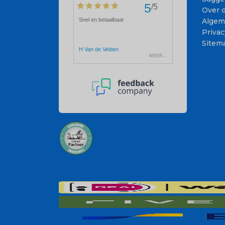
Over 
Algem
Privac
Sitem