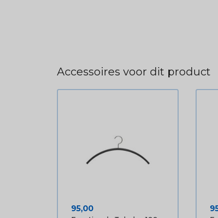
Accessoires voor dit product
Prijs
Pr
95,00
9