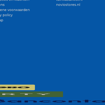
ons
noviostores.nl
ene voorwaarden
y policy
ap