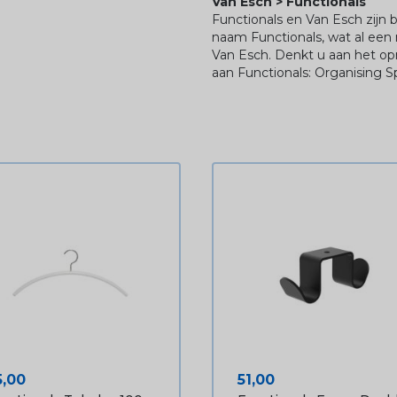
Van Esch > Functionals
Functionals en Van Esch zijn
naam Functionals, wat al een
Van Esch. Denkt u aan het op
aan Functionals: Organising S
ijs
Prijs
5,00
51,00