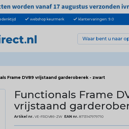
check
check
edenktijd
webshop keurmerk
klantervaringen: 9.0
als Frame DV89 vrijstaand garderoberek - zwart
Functionals Frame D
vrijstaand garderober
Artikel nr.
VE-FRDV89-ZW
EAN nr.
8713147979710