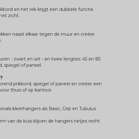
bord en het rek krijgt een dubbele functie.
et zicht.
kken naast elkaar tegen de muur en creëer
.
uren - zwart en wit - en twee lengtes: 45 en 85
, spiegel of paneel.
l?
end prikbord, spiegel of paneel en creëer een
oor thuis of op kantoor.
als kleerhangers als Basic, Grip en Tubulus
orm van de buis blijven de hangers netjes recht