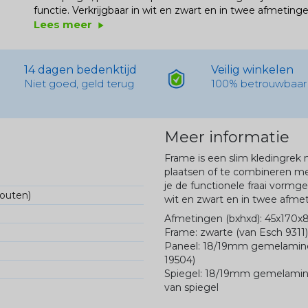
functie. Verkrijgbaar in wit en zwart en in twee afmetinge
Lees meer
play_arrow
14 dagen bedenktijd
Veilig winkelen
Niet goed, geld terug
100% betrouwbaar
Meer informatie
Frame is een slim kledingrek 
plaatsen of te combineren me
je de functionele fraai vormge
fouten)
wit en zwart en in twee afme
Afmetingen (bxhxd): 45x170x
Frame: zwarte (van Esch 9311)
Paneel: 18/19mm gemelaminee
19504)
Spiegel: 18/19mm gemelaminee
van spiegel