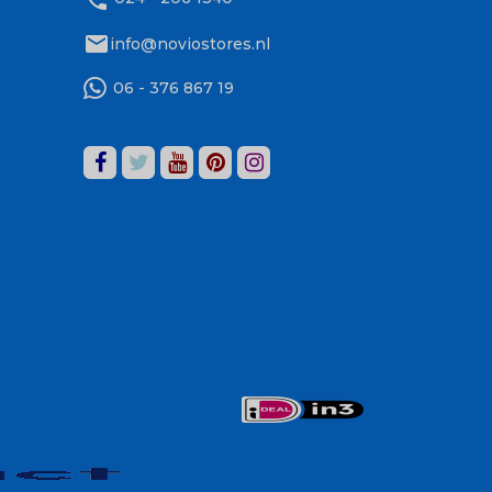
mail
info@noviostores.nl
06 - 376 867 19