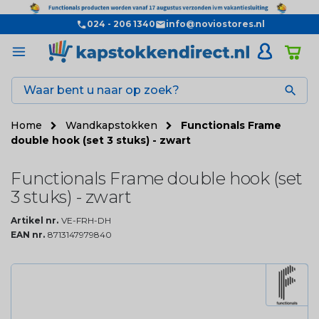
024 - 206 1340
info@noviostores.nl

Home
Wandkapstokken
Functionals Frame
double hook (set 3 stuks) - zwart
Functionals Frame double hook (set
3 stuks) - zwart
Artikel nr.
VE-FRH-DH
EAN nr.
8713147979840