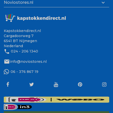

Noviostores.nl
Kapstokkendirect.nl
Cargadoorweg 7
6541 BT Nijmegen
Nederland
phone
024 - 206 1340
mail
info@noviostores.nl
06 - 376 867 19