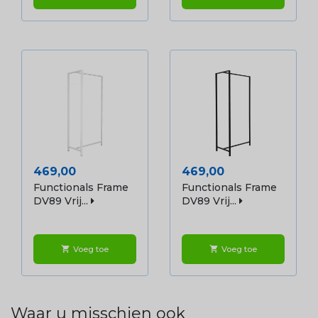
Prijs
Prijs
469,00
469,00
Functionals Frame
Functionals Frame
DV89 Vrij...
DV89 Vrij...
Voeg toe
Voeg toe
shopping_cart
shopping_cart
Waar u misschien ook