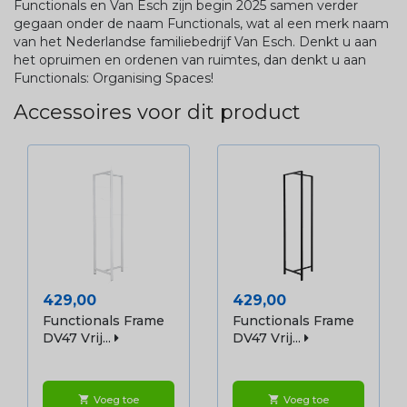
Functionals en Van Esch zijn begin 2025 samen verder
gegaan onder de naam Functionals, wat al een merk naam
van het Nederlandse familiebedrijf Van Esch. Denkt u aan
het opruimen en ordenen van ruimtes, dan denkt u aan
Functionals: Organising Spaces!
Accessoires voor dit product
Prijs
Prijs
429,00
429,00
Functionals Frame
Functionals Frame
DV47 Vrij...
DV47 Vrij...
Voeg toe
Voeg toe
shopping_cart
shopping_cart