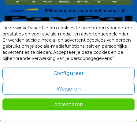
Deze winkel vraagt je om cookies te accepteren voor betere
prestaties en voor sociale-media- en advertentiedoeleinden.
Er worden sociale-media- en advertentiecookies van derden
gebruikt om je sociale-mediafunctionaliteit en persoonlijke
advertenties te bieden. Accepteer je deze cookies en de
bijbehorende verwerking van je persoonsgegevens?
Configureer
Weigeren
Alle prijzen zijn in Euro, inclusief BTW en andere heffingen en exclusief
eventuele verzendkosten.
Accepteren
© 2014-2026 Noviostores.nl. Alle rechten voorbehouden.
51,00
In winkelwagen

Update cookie voorkeuren