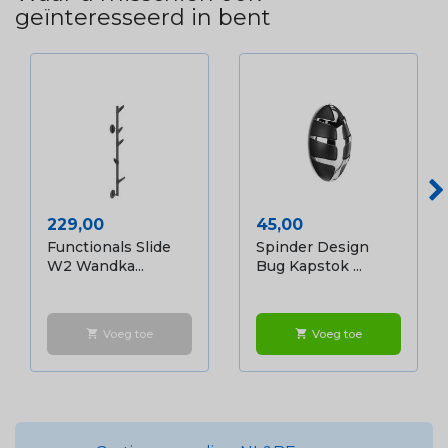
geïnteresseerd in bent
Prijs
Prijs
229,00
45,00
Functionals Slide
Spinder Design
W2 Wandka...
Bug Kapstok ...
Voeg toe
Voeg toe
shopping_cart
shopping_cart