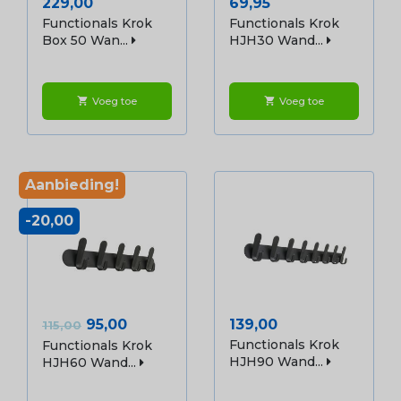
Prijs
Prijs
229,00
69,95
Functionals Krok
Functionals Krok
Box 50 Wan...
HJH30 Wand...
Voeg toe
Voeg toe
shopping_cart
shopping_cart
Aanbieding!
-20,00
Normale
Prijs
Prijs
95,00
139,00
115,00
prijs
Functionals Krok
Functionals Krok
HJH90 Wand...
HJH60 Wand...