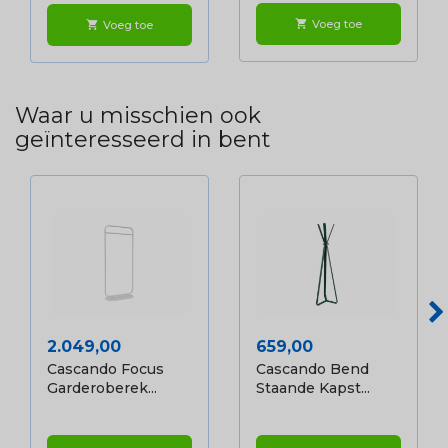
Voeg toe
shopping_cart
Voeg toe
shopping_cart
Waar u misschien ook
geïnteresseerd in bent
Prijs
Prijs
2.049,00
659,00
Cascando Focus
Cascando Bend
Garderoberek...
Staande Kapst...