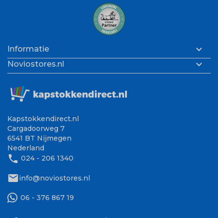

Informatie

Noviostores.nl
Kapstokkendirect.nl
Cargadoorweg 7
6541 BT Nijmegen
Nederland
phone
024 - 206 1340
mail
info@noviostores.nl
06 - 376 867 19