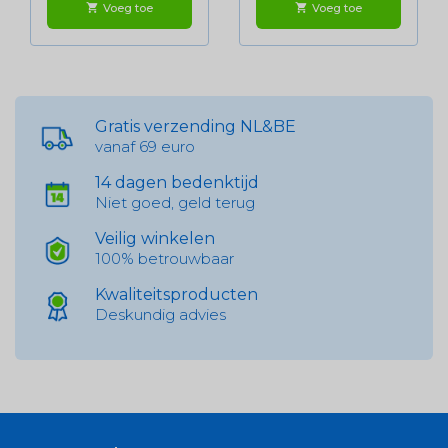
Voeg toe
Voeg toe
shopping_cart
shopping_cart
Gratis verzending NL&BE
vanaf 69 euro
14 dagen bedenktijd
Niet goed, geld terug
Veilig winkelen
100% betrouwbaar
Kwaliteitsproducten
Deskundig advies