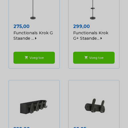
Prijs
Prijs
275,00
299,00
Functionals Krok G
Functionals Krok
Staande ...
G+ Staande...
Voeg toe
Voeg toe
shopping_cart
shopping_cart