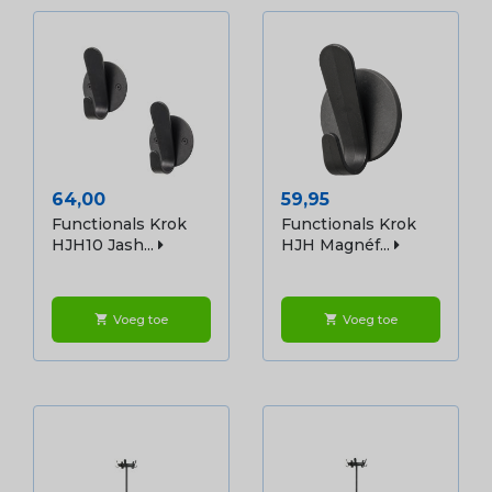
Prijs
Prijs
64,00
59,95
Functionals Krok
Functionals Krok
HJH10 Jash...
HJH Magnéf...
Voeg toe
Voeg toe
shopping_cart
shopping_cart