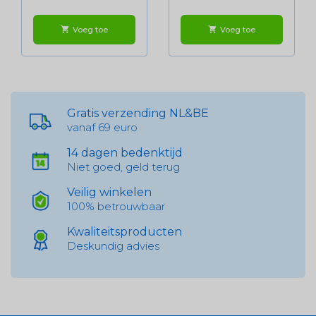
Voeg toe
Voeg toe
shopping_cart
shopping_cart
Gratis verzending NL&BE
vanaf 69 euro
14 dagen bedenktijd
Niet goed, geld terug
Veilig winkelen
100% betrouwbaar
Kwaliteitsproducten
Deskundig advies