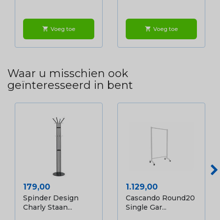
Voeg toe
Voeg toe
shopping_cart
shopping_cart
Waar u misschien ook
geïnteresseerd in bent
Prijs
Prijs
179,00
1.129,00
Spinder Design
Cascando Round20
Charly Staan...
Single Gar...