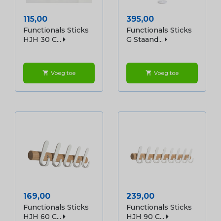
Prijs
Prijs
115,00
395,00
Functionals Sticks
Functionals Sticks
HJH 30 C...
G Staand...
Voeg toe
Voeg toe
shopping_cart
shopping_cart
Prijs
Prijs
169,00
239,00
Functionals Sticks
Functionals Sticks
HJH 60 C...
HJH 90 C...