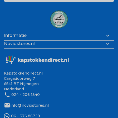

Informatie

Noviostores.nl
Kapstokkendirect.nl
Cargadoorweg 7
6541 BT Nijmegen
Nederland
phone
024 - 206 1340
mail
info@noviostores.nl
06 - 376 867 19