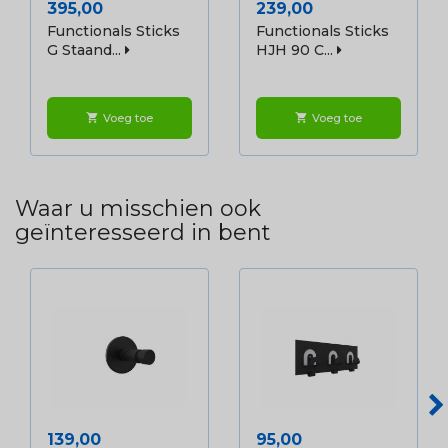
Prijs
Prijs
395,00
239,00
Functionals Sticks
Functionals Sticks
G Staand...
HJH 90 C...
Voeg toe
Voeg toe
shopping_cart
shopping_cart
Waar u misschien ook
geïnteresseerd in bent
Prijs
Prijs
139,00
95,00