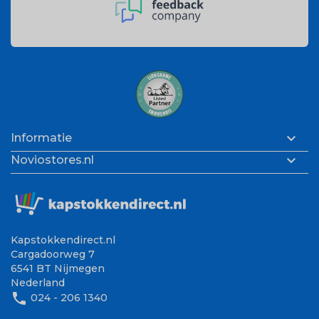

Informatie

Noviostores.nl
Kapstokkendirect.nl
Cargadoorweg 7
6541 BT Nijmegen
Nederland
phone
024 - 206 1340