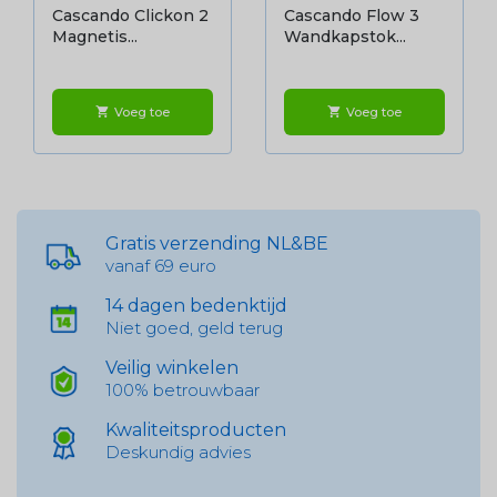
Cascando Clickon 2
Cascando Flow 3
Magnetis...
Wandkapstok...
Voeg toe
Voeg toe
shopping_cart
shopping_cart
Gratis verzending NL&BE
vanaf 69 euro
14 dagen bedenktijd
Niet goed, geld terug
Veilig winkelen
100% betrouwbaar
Kwaliteitsproducten
Deskundig advies