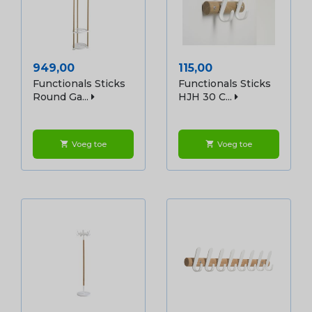
Prijs
Prijs
949,00
115,00
Functionals Sticks
Functionals Sticks
Round Ga...
HJH 30 C...
Voeg toe
Voeg toe
shopping_cart
shopping_cart