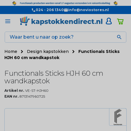
024 - 206 1340
info@noviostores.nl

Home
Design kapstokken
Functionals Sticks
HJH 60 cm wandkapstok
Functionals Sticks HJH 60 cm
wandkapstok
Artikel nr.
VE-ST-HJH60
EAN nr.
8713147960725