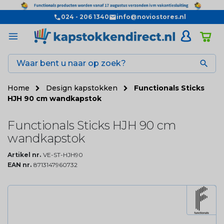
024 - 206 1340
info@noviostores.nl

Home
Design kapstokken
Functionals Sticks
HJH 90 cm wandkapstok
Functionals Sticks HJH 90 cm
wandkapstok
Artikel nr.
VE-ST-HJH90
EAN nr.
8713147960732