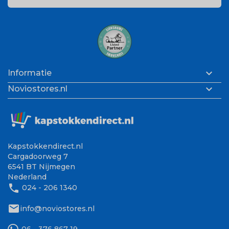

Informatie

Noviostores.nl
Kapstokkendirect.nl
Cargadoorweg 7
6541 BT Nijmegen
Nederland
phone
024 - 206 1340
mail
info@noviostores.nl