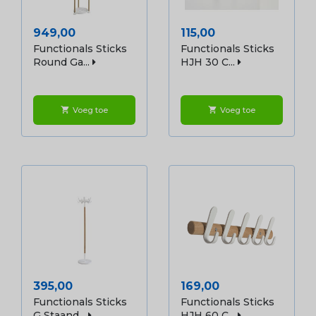
Prijs
Prijs
949,00
115,00
Functionals Sticks
Functionals Sticks
Round Ga...
HJH 30 C...
Voeg toe
Voeg toe
shopping_cart
shopping_cart
Prijs
Prijs
395,00
169,00
Functionals Sticks
Functionals Sticks
G Staand...
HJH 60 C...