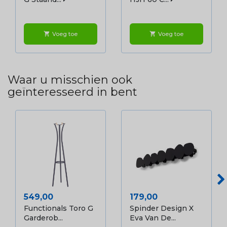
Voeg toe
Voeg toe
shopping_cart
shopping_cart
Waar u misschien ook
geïnteresseerd in bent
Prijs
Prijs
549,00
179,00
Functionals Toro G
Spinder Design X
Garderob...
Eva Van De...