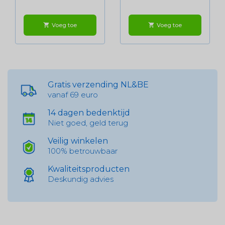
Voeg toe
Voeg toe
shopping_cart
shopping_cart
Gratis verzending NL&BE
vanaf 69 euro
14 dagen bedenktijd
Niet goed, geld terug
Veilig winkelen
100% betrouwbaar
Kwaliteitsproducten
Deskundig advies