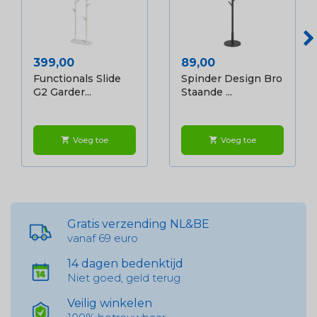
Prijs
Prijs
399,00
89,00
Functionals Slide
Spinder Design Bro
G2 Garder...
Staande ...
Voeg toe
Voeg toe
shopping_cart
shopping_cart
Gratis verzending NL&BE
vanaf 69 euro
14 dagen bedenktijd
Niet goed, geld terug
Veilig winkelen