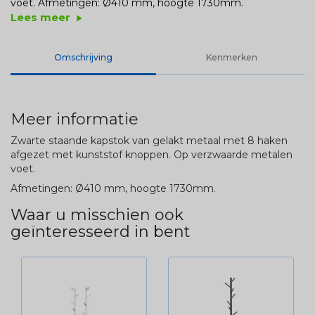
voet.
Afmetingen: Ø410 mm, hoogte 1730mm.
Lees meer
play_arrow
Omschrijving
Kenmerken
Meer informatie
Zwarte staande kapstok van gelakt metaal met 8 haken
afgezet met kunststof knoppen. Op verzwaarde metalen
voet.
Afmetingen: Ø410 mm, hoogte 1730mm.
Waar u misschien ook
geïnteresseerd in bent