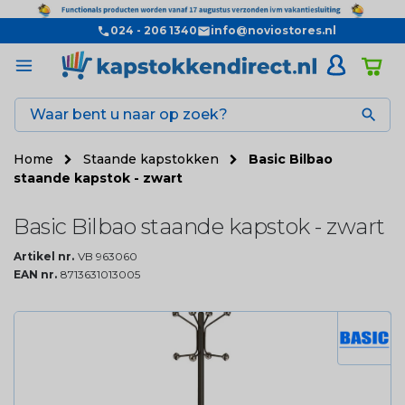
024 - 206 1340
info@noviostores.nl

Home
Staande kapstokken
Basic Bilbao
staande kapstok - zwart
Basic Bilbao staande kapstok - zwart
Artikel nr.
VB 963060
EAN nr.
8713631013005