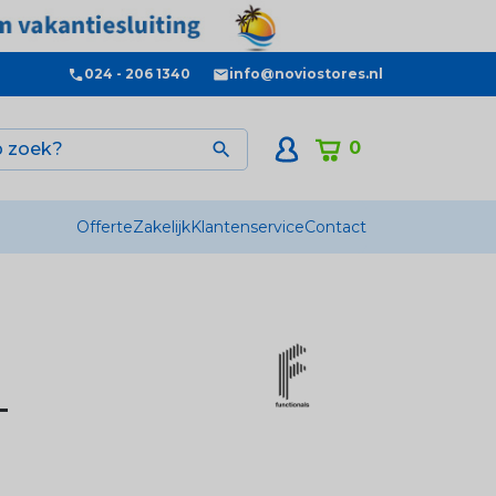
024 - 206 1340
info@noviostores.nl
0

Offerte
Zakelijk
Klantenservice
Contact
-