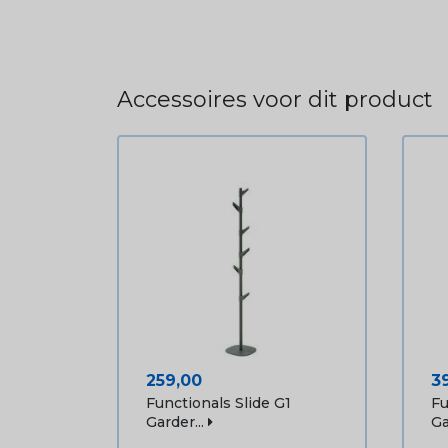
Accessoires voor dit product
Prijs
Pr
259,00
3
Functionals Slide G1
Fu
Garder...
Ga