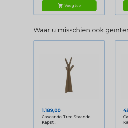
shopping_cart
Voeg toe
Waar u misschien ook geïnter
Prijs
Pr
1.189,00
4
Cascando Tree Staande
Ca
Kapst...
Ka