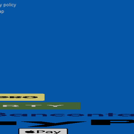
y policy
ap