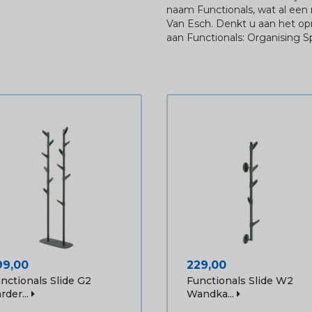
naam Functionals, wat al een
Van Esch. Denkt u aan het op
aan Functionals: Organising S
ijs
Prijs
99,00
229,00
nctionals Slide G2
Functionals Slide W2
rder...
Wandka...