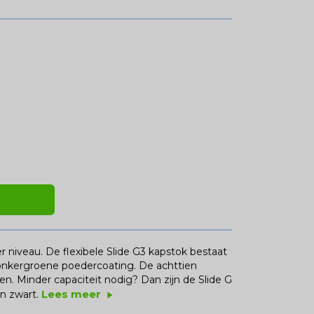
er niveau. De flexibele Slide G3 kapstok bestaat
onkergroene poedercoating. De achttien
gen. Minder capaciteit nodig? Dan zijn de Slide G
Lees meer
n zwart.
play_arrow