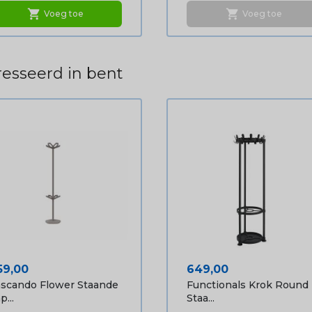
shopping_cart
shopping_cart
Voeg toe
Voeg toe
esseerd in bent
ijs
Prijs
59,00
649,00
scando Flower Staande
Functionals Krok Round
p...
Staa...