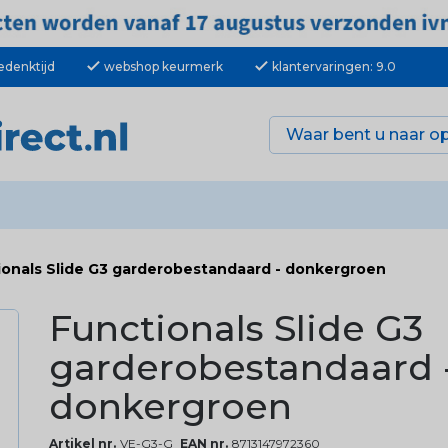
check
check
edenktijd
webshop keurmerk
klantervaringen: 9.0
ionals Slide G3 garderobestandaard - donkergroen
Functionals Slide G3
garderobestandaard 
donkergroen
Artikel nr.
VE-G3-G
EAN nr.
8713147972360