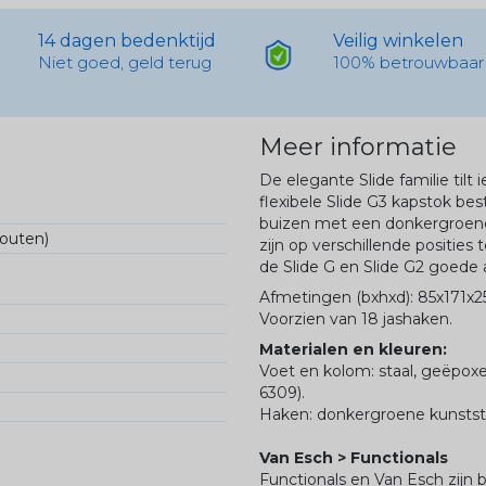
14 dagen bedenktijd
Veilig winkelen
Niet goed, geld terug
100% betrouwbaar
Meer informatie
De elegante Slide familie tilt
flexibele Slide G3 kapstok be
buizen met een donkergroene
fouten)
zijn op verschillende posities
de Slide G en Slide G2 goede a
Afmetingen (bxhxd): 85x171x2
Voorzien van 18 jashaken.
Materialen en kleuren:
Voet en kolom: staal, geëpox
6309).
Haken: donkergroene kunstst
Van Esch > Functionals
Functionals en Van Esch zijn