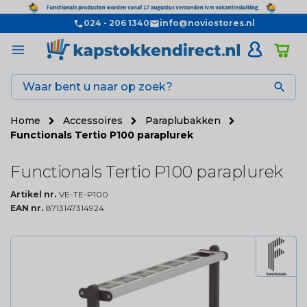
024 - 206 1340
info@noviostores.nl

Home
Accessoires
Paraplubakken
Functionals Tertio P100 paraplurek
Functionals Tertio P100 paraplurek
Artikel nr.
VE-TE-P100
EAN nr.
8713147314924