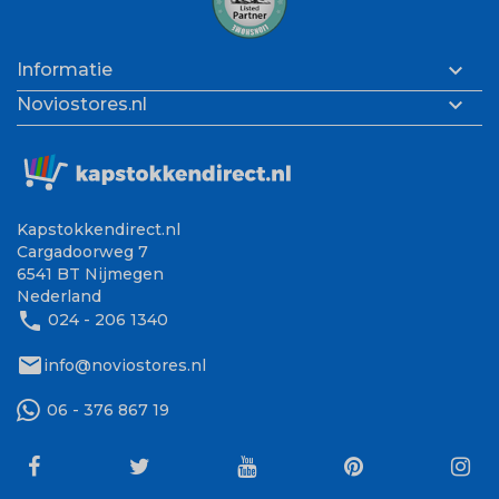

Informatie

Noviostores.nl
Kapstokkendirect.nl
Cargadoorweg 7
6541 BT Nijmegen
Nederland
phone
024 - 206 1340
mail
info@noviostores.nl
06 - 376 867 19