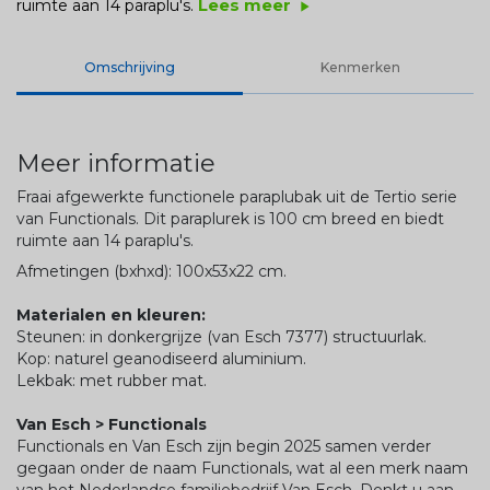
Lees meer
ruimte aan 14 paraplu's.
play_arrow
Omschrijving
Kenmerken
Meer informatie
Fraai afgewerkte functionele paraplubak uit de Tertio serie
van Functionals. Dit paraplurek is 100 cm breed en biedt
ruimte aan 14 paraplu's.
Afmetingen (bxhxd): 100x53x22 cm.
Materialen en kleuren:
Steunen: in donkergrijze (van Esch 7377) structuurlak.
Kop: naturel geanodiseerd aluminium.
Lekbak: met rubber mat.
Van Esch > Functionals
Functionals en Van Esch zijn begin 2025 samen verder
gegaan onder de naam Functionals, wat al een merk naam