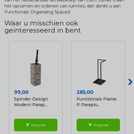
van het Nederlandse familiebedrijf Van Esch. Denkt u aan
het opruimen en ordenen van ruimtes, dan denkt u aan
Functionals: Organising Spaces!
Waar u misschien ook
geïnteresseerd in bent
Prijs
Prijs
99,00
285,00
Spinder Design
Functionals Frame
Modern Parap...
P Paraplu...
Voeg toe
Voeg toe
shopping_cart
shopping_cart