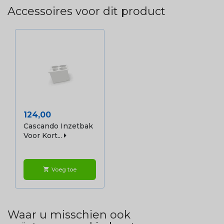
Accessoires voor dit product
Prijs
124,00
Cascando Inzetbak
Voor Kort...
Voeg toe
shopping_cart
Waar u misschien ook