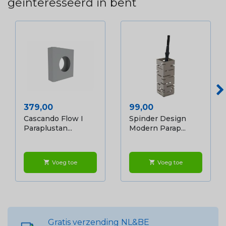
geïnteresseerd in bent
Prijs
Prijs
379,00
99,00
Cascando Flow I
Spinder Design
Paraplustan...
Modern Parap...
Voeg toe
Voeg toe
shopping_cart
shopping_cart
Gratis verzending NL&BE