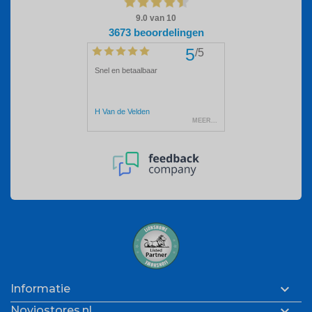

Informatie

Noviostores.nl