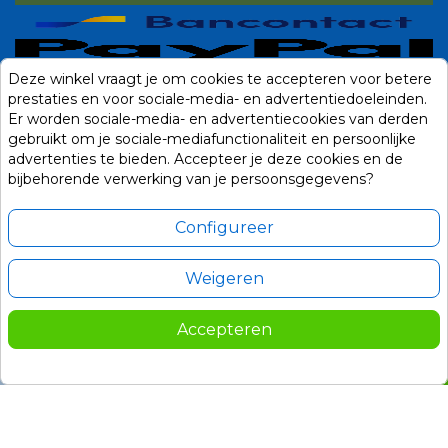
Deze winkel vraagt je om cookies te accepteren voor betere
prestaties en voor sociale-media- en advertentiedoeleinden.
Er worden sociale-media- en advertentiecookies van derden
gebruikt om je sociale-mediafunctionaliteit en persoonlijke
advertenties te bieden. Accepteer je deze cookies en de
bijbehorende verwerking van je persoonsgegevens?
Configureer
Weigeren
Alle prijzen zijn in Euro, inclusief BTW en andere heffingen en exclusief
eventuele verzendkosten.
Accepteren
© 2014-2026 Noviostores.nl. Alle rechten voorbehouden.
379,00
In winkelwagen

Update cookie voorkeuren