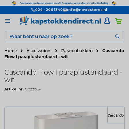
024 - 206 1340
info@noviostores.nl

Home
Accessoires
Paraplubakken
Cascando
Flow I paraplustandaard - wit
Cascando Flow I paraplustandaard -
wit
Artikel nr.
CC2215.w