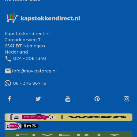
Kapstokkendirect.nl
Cargadoorweg 7
6541 BT Nijmegen
Nederland
phone
024 - 206 1340
mail
info@noviostores.nl
06 - 376 867 19