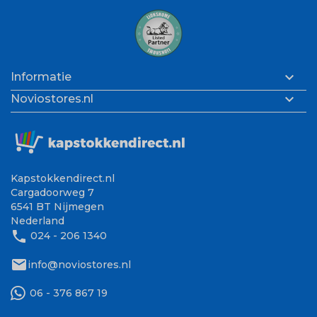

Informatie

Noviostores.nl
Kapstokkendirect.nl
Cargadoorweg 7
6541 BT Nijmegen
Nederland
phone
024 - 206 1340
mail
info@noviostores.nl
06 - 376 867 19