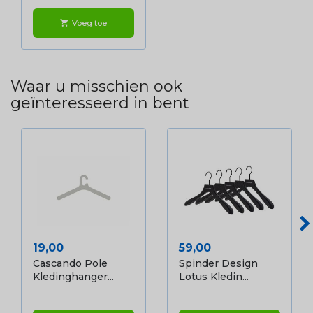
Voeg toe
shopping_cart
Waar u misschien ook
geïnteresseerd in bent
Prijs
Prijs
19,00
59,00
Cascando Pole
Spinder Design
Kledinghanger...
Lotus Kledin...