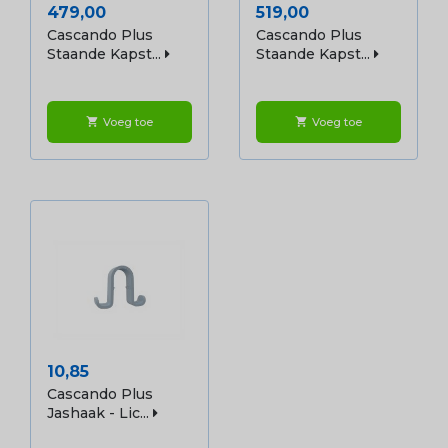
Prijs
Prijs
479,00
519,00
Cascando Plus
Cascando Plus
Staande Kapst...
Staande Kapst...
Voeg toe
Voeg toe
shopping_cart
shopping_cart
Prijs
10,85
Cascando Plus
Jashaak - Lic...