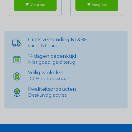
Voeg toe
Voeg toe
shopping_cart
shopping_cart
Gratis verzending NL&BE
vanaf 69 euro
14 dagen bedenktijd
Niet goed, geld terug
Veilig winkelen
100% betrouwbaar
Kwaliteitsproducten
Deskundig advies