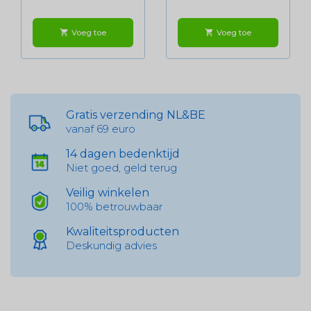
Voeg toe
Voeg toe
shopping_cart
shopping_cart
Gratis verzending NL&BE
vanaf 69 euro
14 dagen bedenktijd
Niet goed, geld terug
Veilig winkelen
100% betrouwbaar
Kwaliteitsproducten
Deskundig advies