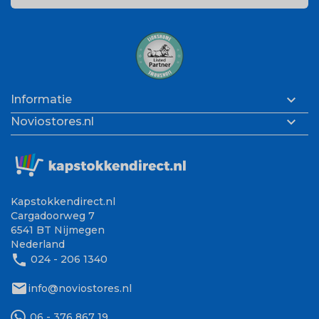

Informatie

Noviostores.nl
Kapstokkendirect.nl
Cargadoorweg 7
6541 BT Nijmegen
Nederland
phone
024 - 206 1340
mail
info@noviostores.nl
06 - 376 867 19