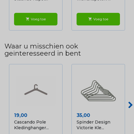
Voeg toe
Voeg toe
shopping_cart
shopping_cart
Waar u misschien ook
geïnteresseerd in bent
Prijs
Prijs
19,00
35,00
Cascando Pole
Spinder Design
Kledinghanger...
Victorie Kle...