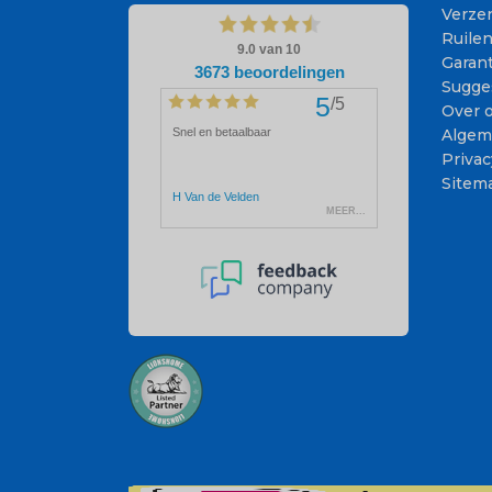
Verze
Ruile
Garant
Sugge
Over 
Algem
Privac
Sitem