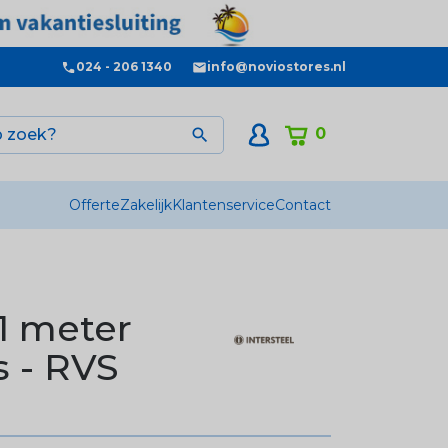
024 - 206 1340
info@noviostores.nl
0

Offerte
Zakelijk
Klantenservice
Contact
1 meter
 - RVS