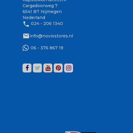
Cargadoorweg 7
6541 BT Nijmegen
Nederland
phone
024 - 206 1340
mail
info@noviostores.nl
06 - 376 867 19