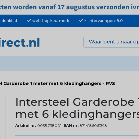
check
check
edenktijd
webshop keurmerk
klantervaringen: 9.0
el Garderobe 1 meter met 6 kledinghangers - RVS
Intersteel Garderobe 
met 6 kledinghangers
Artikel nr.
0035.738001
EAN nr.
8714186061398