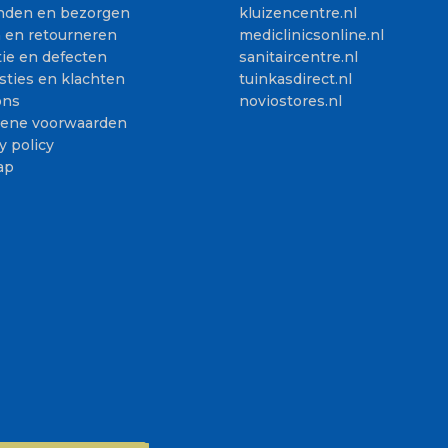
nden en bezorgen
kluizencentre.nl
n en retourneren
mediclinicsonline.nl
ie en defecten
sanitaircentre.nl
sties en klachten
tuinkasdirect.nl
ons
noviostores.nl
ene voorwaarden
y policy
ap