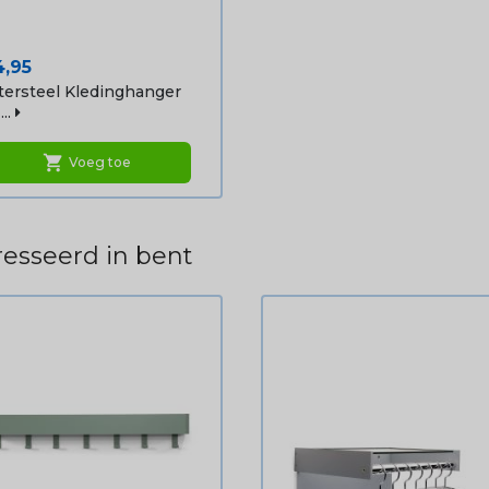
ijs
4,95
tersteel Kledinghanger
..
shopping_cart
Voeg toe
esseerd in bent