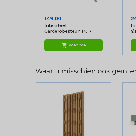
Prijs
Pr
149,00
2
Intersteel
In
Garderobesteun M...
Ø1.
shopping_cart
Voeg toe
Waar u misschien ook geïnter