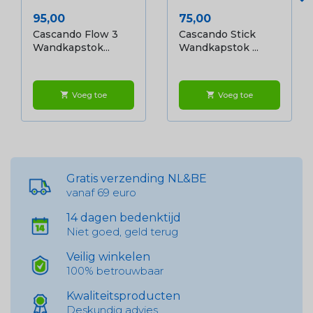
Prijs
Prijs
95,00
75,00
Cascando Flow 3
Cascando Stick
Wandkapstok...
Wandkapstok ...
Voeg toe
Voeg toe
shopping_cart
shopping_cart
Gratis verzending NL&BE
vanaf 69 euro
14 dagen bedenktijd
Niet goed, geld terug
Veilig winkelen
100% betrouwbaar
Kwaliteitsproducten
Deskundig advies