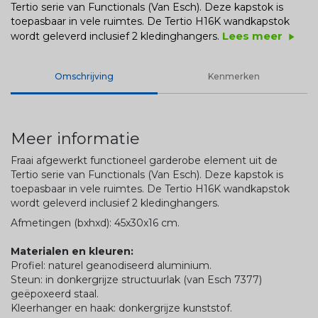
Tertio serie van Functionals (Van Esch). Deze kapstok is
toepasbaar in vele ruimtes. De Tertio H16K wandkapstok
Lees meer
wordt geleverd inclusief 2 kledinghangers.
play_arrow
Omschrijving
Kenmerken
Meer informatie
Fraai afgewerkt functioneel garderobe element uit de
Tertio serie van Functionals (Van Esch). Deze kapstok is
toepasbaar in vele ruimtes. De Tertio H16K wandkapstok
wordt geleverd inclusief 2 kledinghangers.
Afmetingen (bxhxd): 45x30x16 cm.
Materialen en kleuren:
Profiel: naturel geanodiseerd aluminium.
Steun: in donkergrijze structuurlak (van Esch 7377)
geëpoxeerd staal.
Kleerhanger en haak: donkergrijze kunststof.