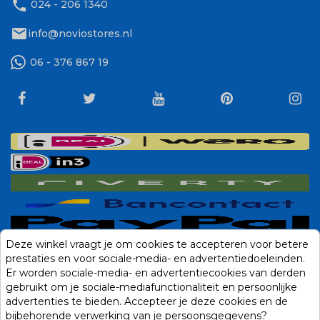
phone
024 - 206 1340
mail
info@noviostores.nl
06 - 376 867 19
Deze winkel vraagt je om cookies te accepteren voor betere
prestaties en voor sociale-media- en advertentiedoeleinden.
Er worden sociale-media- en advertentiecookies van derden
gebruikt om je sociale-mediafunctionaliteit en persoonlijke
advertenties te bieden. Accepteer je deze cookies en de
bijbehorende verwerking van je persoonsgegevens?