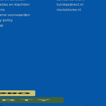
sties en klachten
tuinkasdirect.nl
ons
noviostores.nl
ene voorwaarden
y policy
ap