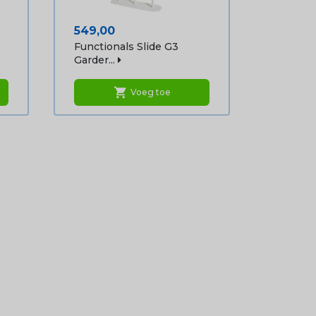
Prijs
549,00
Functionals Slide G3
Garder...
shopping_cart
Voeg toe