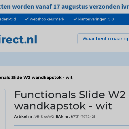
check
check
edenktijd
webshop keurmerk
klantervaringen: 9.0
onals Slide W2 wandkapstok - wit
Functionals Slide W2
wandkapstok - wit
Artikel nr.
VE-SlideW2
EAN nr.
8713147972421