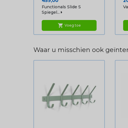
Prijs
Pr
459,00
2
Functionals Slide S
Va
Spiegel...
shopping_cart
Voeg toe
Waar u misschien ook geïnter