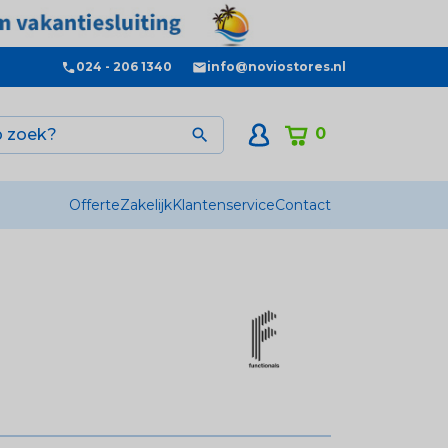
024 - 206 1340
info@noviostores.nl
0

Offerte
Zakelijk
Klantenservice
Contact