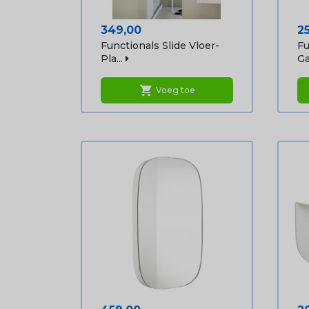
Prijs
Pr
349,00
2
Functionals Slide Vloer-
Fu
Pla...
Ga
shopping_cart
Voeg toe