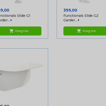
ijs
Prijs
59,00
399,00
nctionals Slide G1
Functionals Slide G2
rder...
Garder...
shopping_cart
shopping_cart
Voeg toe
Voeg toe