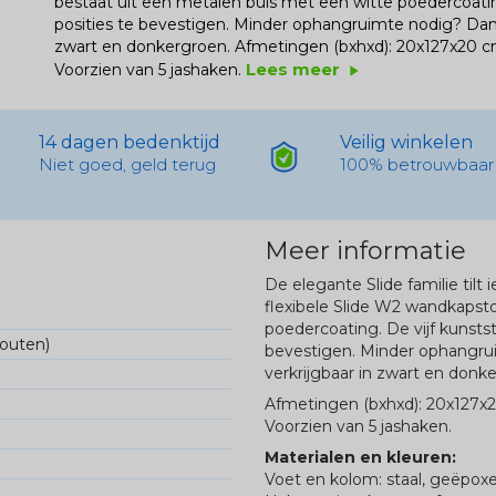
bestaat uit een metalen buis met een witte poedercoating
posities te bevestigen. Minder ophangruimte nodig? Dan 
zwart en donkergroen.
Afmetingen (bxhxd): 20x127x20 c
Lees meer
Voorzien van 5 jashaken.
play_arrow
14 dagen bedenktijd
Veilig winkelen
Niet goed, geld terug
100% betrouwbaar
Meer informatie
De elegante Slide familie tilt
flexibele Slide W2 wandkapst
poedercoating. De vijf kunstst
fouten)
bevestigen. Minder ophangru
verkrijgbaar in zwart en donk
Afmetingen (bxhxd): 20x127x
Voorzien van 5 jashaken.
Materialen en kleuren:
Voet en kolom: staal, geëpoxee