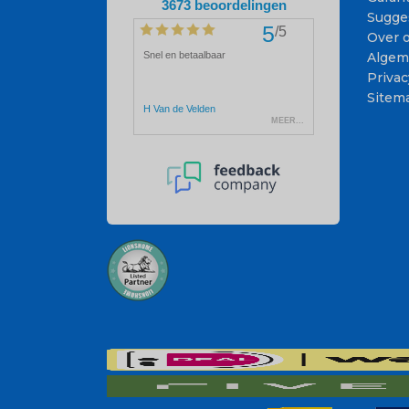
Sugge
Over 
Algem
Privac
Sitem