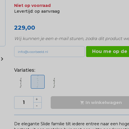
Niet op voorraad
Levertijd:
op aanvraag
229,00
Wij kunnen je een e-mail sturen, zodra dit product we
Hou me op de

Variaties:
In winkelwagen

De elegante Slide familie tilt iedere entree naar een ho