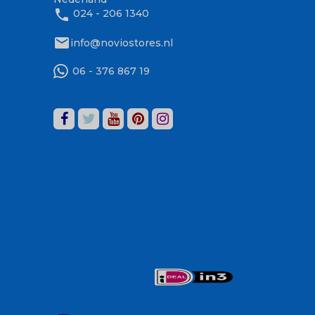
phone
024 - 206 1340
mail
info@noviostores.nl
06 - 376 867 19