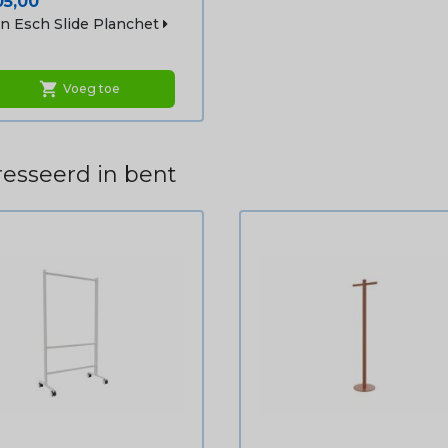
ijs
05,00
n Esch Slide Planchet
shopping_cart
Voeg toe
esseerd in bent