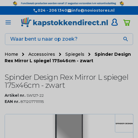
024 - 206 1340
info@noviostores.nl

Home
Accessoires
Spiegels
Spinder Design
Rex Mirror L spiegel 175x46cm - zwart
Spinder Design Rex Mirror L spiegel
175x46cm - zwart
Artikel nr.
SW127-22
EAN nr.
8712077111115