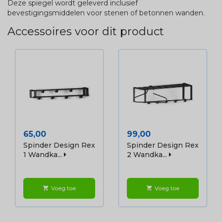
Deze spiegel wordt geleverd inclusief
bevestigingsmiddelen voor stenen of betonnen wanden.
Accessoires voor dit product
Prijs
Prijs
65,00
99,00
Spinder Design Rex
Spinder Design Rex
1 Wandka...
2 Wandka...
Voeg toe
Voeg toe
shopping_cart
shopping_cart