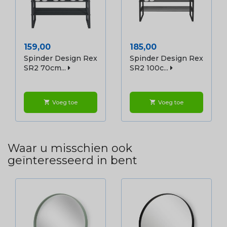
Prijs
Prijs
159,00
185,00
Spinder Design Rex
Spinder Design Rex
SR2 70cm...
SR2 100c...
Voeg toe
Voeg toe
shopping_cart
shopping_cart
Waar u misschien ook
geïnteresseerd in bent