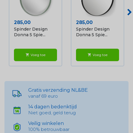
Prijs
Prijs
285,00
285,00
Spinder Design
Spinder Design
Donna 5 Spie...
Donna 5 Spie...
Voeg toe
Voeg toe
shopping_cart
shopping_cart
Gratis verzending NL&BE
vanaf 69 euro
14 dagen bedenktijd
Niet goed, geld terug
Veilig winkelen
100% betrouwbaar