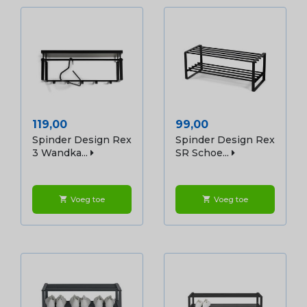
Prijs
Prijs
119,00
99,00
Spinder Design Rex
Spinder Design Rex
3 Wandka...
SR Schoe...
Voeg toe
Voeg toe
shopping_cart
shopping_cart