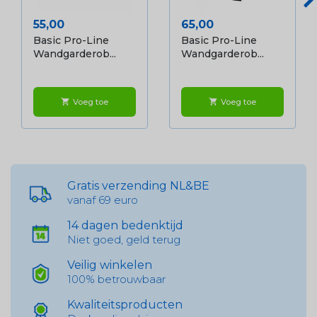
Prijs
Prijs
55,00
65,00
Basic Pro-Line
Basic Pro-Line
Wandgarderob...
Wandgarderob...
Voeg toe
Voeg toe
shopping_cart
shopping_cart
Gratis verzending NL&BE
vanaf 69 euro
14 dagen bedenktijd
Niet goed, geld terug
Veilig winkelen
100% betrouwbaar
Kwaliteitsproducten