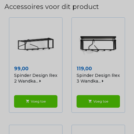
Accessoires voor dit product
Prijs
Prijs
99,00
119,00
Spinder Design Rex
Spinder Design Rex
2 Wandka...
3 Wandka...
Voeg toe
Voeg toe
shopping_cart
shopping_cart