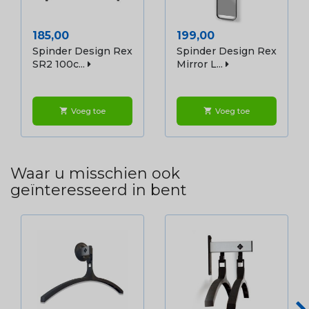
Prijs
Prijs
185,00
199,00
Spinder Design Rex
Spinder Design Rex
SR2 100c...
Mirror L...
Voeg toe
Voeg toe
shopping_cart
shopping_cart
Waar u misschien ook
geïnteresseerd in bent