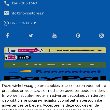
phone
024 - 206 1340
mail
info@noviostores.nl
06 - 376 867 19
Deze winkel vraagt je om cookies te accepteren voor betere
prestaties en voor sociale-media- en advertentiedoeleinden.
Er worden sociale-media- en advertentiecookies van derden
gebruikt om je sociale-mediafunctionaliteit en persoonlijke
advertenties te bieden. Accepteer je deze cookies en de