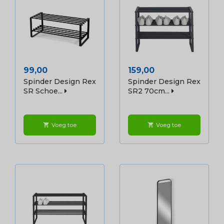
Prijs
Prijs
99,00
159,00
Spinder Design Rex
Spinder Design Rex
SR Schoe...
SR2 70cm...
Voeg toe
Voeg toe
shopping_cart
shopping_cart