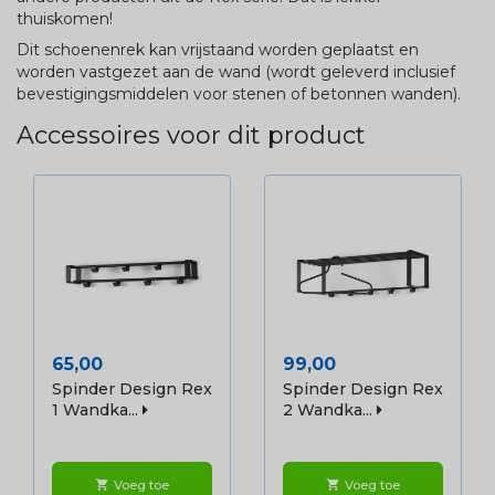
thuiskomen!
Dit schoenenrek kan vrijstaand worden geplaatst en
worden vastgezet aan de wand (wordt geleverd inclusief
bevestigingsmiddelen voor stenen of betonnen wanden).
Accessoires voor dit product
Prijs
Prijs
65,00
99,00
Spinder Design Rex
Spinder Design Rex
1 Wandka...
2 Wandka...
Voeg toe
Voeg toe
shopping_cart
shopping_cart