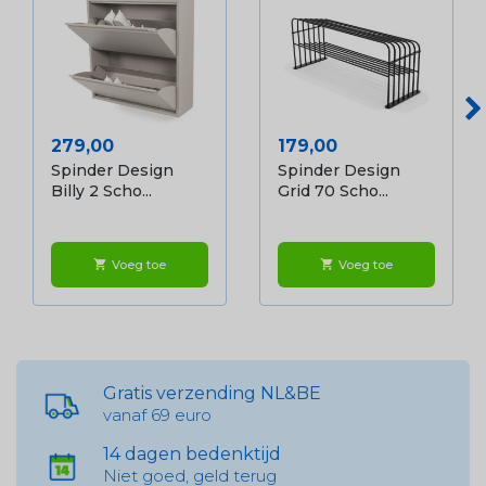
Prijs
Prijs
279,00
179,00
Spinder Design
Spinder Design
Billy 2 Scho...
Grid 70 Scho...
Voeg toe
Voeg toe
shopping_cart
shopping_cart
Gratis verzending NL&BE
vanaf 69 euro
14 dagen bedenktijd
Niet goed, geld terug