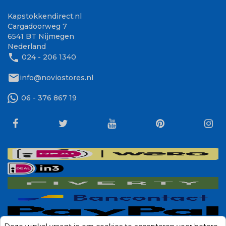
Kapstokkendirect.nl
Cargadoorweg 7
6541 BT Nijmegen
Nederland
phone
024 - 206 1340
mail
info@noviostores.nl
06 - 376 867 19