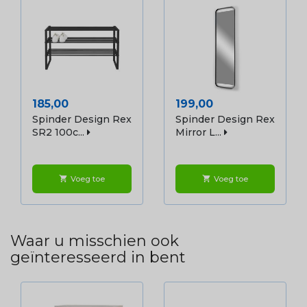
Prijs
Prijs
185,00
199,00
Spinder Design Rex
Spinder Design Rex
SR2 100c...
Mirror L...
Voeg toe
Voeg toe
shopping_cart
shopping_cart
Waar u misschien ook
geïnteresseerd in bent