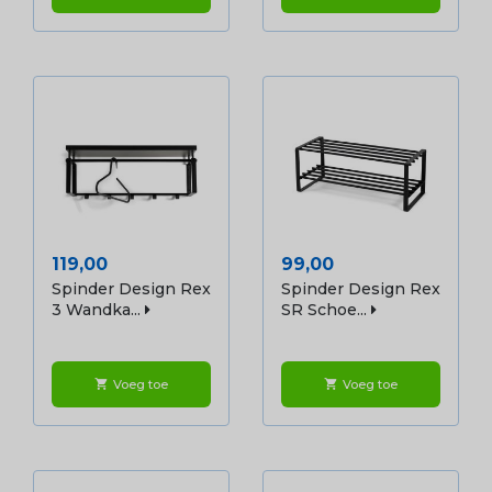
Prijs
Prijs
119,00
99,00
Spinder Design Rex
Spinder Design Rex
3 Wandka...
SR Schoe...
Voeg toe
Voeg toe
shopping_cart
shopping_cart