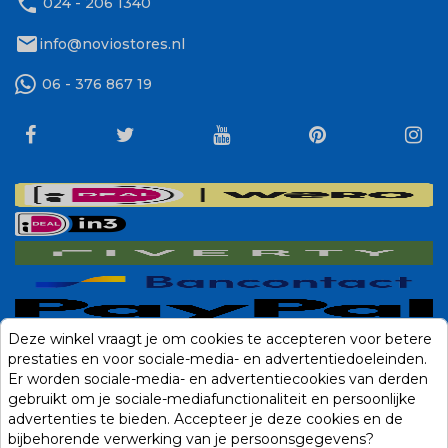
phone
024 - 206 1340
mail
info@noviostores.nl
06 - 376 867 19
Deze winkel vraagt je om cookies te accepteren voor betere
prestaties en voor sociale-media- en advertentiedoeleinden.
Er worden sociale-media- en advertentiecookies van derden
gebruikt om je sociale-mediafunctionaliteit en persoonlijke
advertenties te bieden. Accepteer je deze cookies en de
bijbehorende verwerking van je persoonsgegevens?