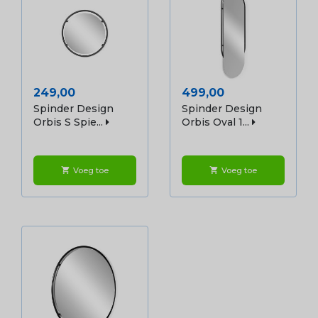
Prijs
Prijs
249,00
499,00
Spinder Design
Spinder Design
Orbis S Spie...
Orbis Oval 1...
Voeg toe
Voeg toe
shopping_cart
shopping_cart