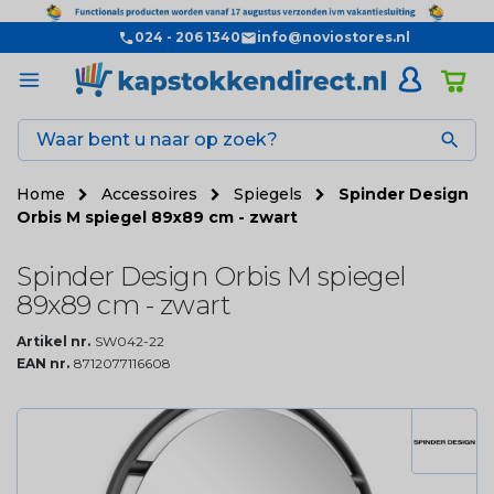
024 - 206 1340
info@noviostores.nl

Home
Accessoires
Spiegels
Spinder Design
Orbis M spiegel 89x89 cm - zwart
Spinder Design Orbis M spiegel
89x89 cm - zwart
Artikel nr.
SW042-22
EAN nr.
8712077116608