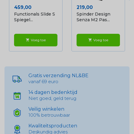
Prijs
Prijs
459,00
219,00
Functionals Slide S
Spinder Design
Spiegel...
Senza M2 Pas...
Voeg toe
Voeg toe
shopping_cart
shopping_cart
Gratis verzending NL&BE
vanaf 69 euro
14 dagen bedenktijd
Niet goed, geld terug
Veilig winkelen
100% betrouwbaar
Kwaliteitsproducten
Deskundig advies