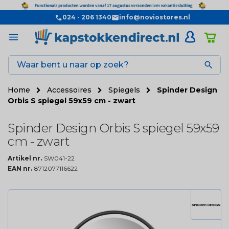
024 - 206 1340
info@noviostores.nl

Home
Accessoires
Spiegels
Spinder Design
Orbis S spiegel 59x59 cm - zwart
Spinder Design Orbis S spiegel 59x59
cm - zwart
Artikel nr.
SW041-22
EAN nr.
8712077116622