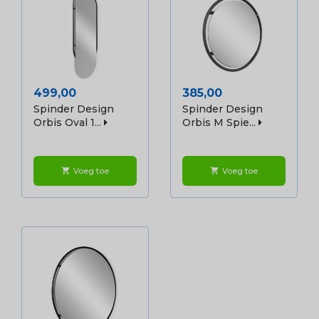
Prijs
Prijs
499,00
385,00
Spinder Design
Spinder Design
Orbis Oval 1...
Orbis M Spie...
Voeg toe
Voeg toe
shopping_cart
shopping_cart