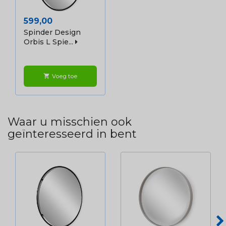
Prijs
599,00
Spinder Design
Orbis L Spie...
Voeg toe
shopping_cart
Waar u misschien ook
geïnteresseerd in bent