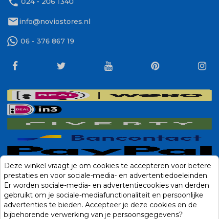
phone
024 - 206 1340
mail
info@noviostores.nl
06 - 376 867 19
Deze winkel vraagt je om cookies te accepteren voor betere
prestaties en voor sociale-media- en advertentiedoeleinden.
Er worden sociale-media- en advertentiecookies van derden
gebruikt om je sociale-mediafunctionaliteit en persoonlijke
advertenties te bieden. Accepteer je deze cookies en de
bijbehorende verwerking van je persoonsgegevens?