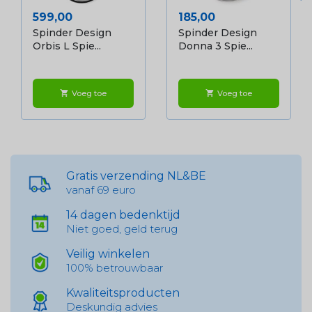
Prijs
Prijs
599,00
185,00
Spinder Design
Spinder Design
Orbis L Spie...
Donna 3 Spie...
Voeg toe
Voeg toe
shopping_cart
shopping_cart
Gratis verzending NL&BE
vanaf 69 euro
14 dagen bedenktijd
Niet goed, geld terug
Veilig winkelen
100% betrouwbaar
Kwaliteitsproducten
Deskundig advies