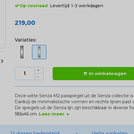
Op voorraad
Levertijd:
1-3 werkdagen
219,00
Variaties:

In winkelwagen

Deze witte
Senza
M2 passpiegel uit de
Senza
collectie i
Dankzij de minimalistische vormen en rechte lijnen past de
De spiegels uit de
Senza
lijn zijn beschikbaar in diverse
Lees meer
185x46 cm.
play_arrow
14 dagen bedenktijd
Veilig winkelen