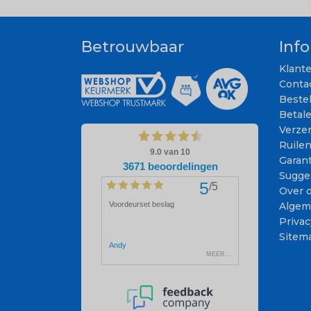
Betrouwbaar
Inf
Klant
Conta
Beste
Betal
Verze
Ruile
Garant
Sugge
Over 
Algem
Privac
Sitem