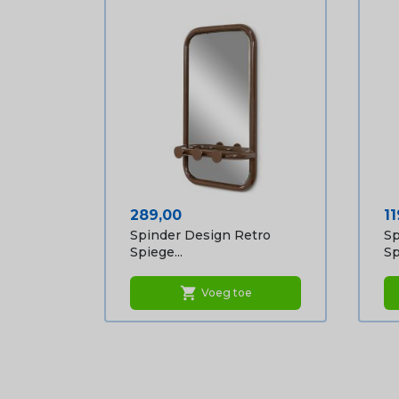
Prijs
Pr
289,00
11
Spinder Design Retro
Sp
Spiege...
Sp
shopping_cart
Voeg toe