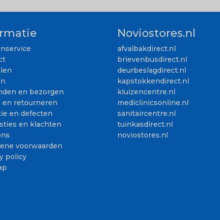
ormatie
Noviostores.nl
enservice
afvalbakdirect.nl
ct
brievenbusdirect.nl
llen
deurbeslagdirect.nl
en
kapstokkendirect.nl
nden en bezorgen
kluizencentre.nl
n en retourneren
mediclinicsonline.nl
ie en defecten
sanitaircentre.nl
sties en klachten
tuinkasdirect.nl
ons
noviostores.nl
ene voorwaarden
y policy
ap