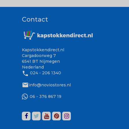
Contact
Kapstokkendirect.nl
Cargadoorweg 7
6541 BT Nijmegen
Nederland
phone
024 - 206 1340
mail
info@noviostores.nl
06 - 376 867 19