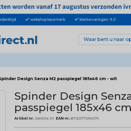
check
check
edenktijd
webshop keurmerk
klantervaringen: 9.0
Spinder Design Senza M2 passpiegel 185x46 cm - wit
Spinder Design Senz
passpiegel 185x46 cm 
Artikel nr.
SW004-01
EAN nr.
8712077099079