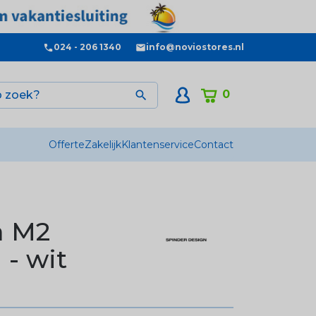
024 - 206 1340
info@noviostores.nl
0

Offerte
Zakelijk
Klantenservice
Contact
a M2
- wit