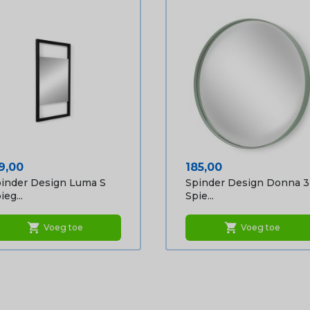
ijs
Prijs
9,00
185,00
inder Design Luma S
Spinder Design Donna 3
ieg...
Spie...
shopping_cart
shopping_cart
Voeg toe
Voeg toe