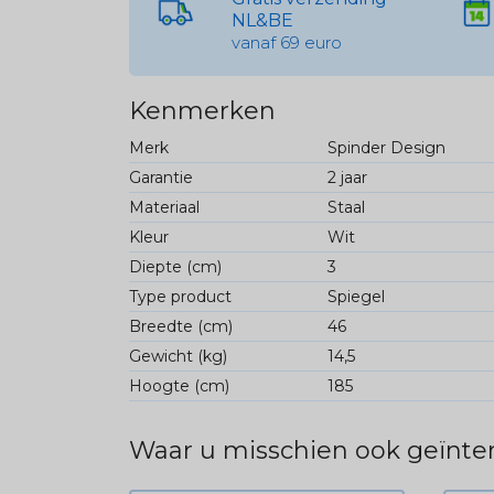
NL&BE
vanaf 69 euro
Kenmerken
Merk
Spinder Design
Garantie
2 jaar
Materiaal
Staal
Kleur
Wit
Diepte (cm)
3
Type product
Spiegel
Breedte (cm)
46
Gewicht (kg)
14,5
Hoogte (cm)
185
Waar u misschien ook geïnter