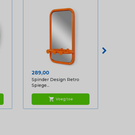
Prijs
289,00
Spinder Design Retro
Spiege...
shopping_cart
Voeg toe