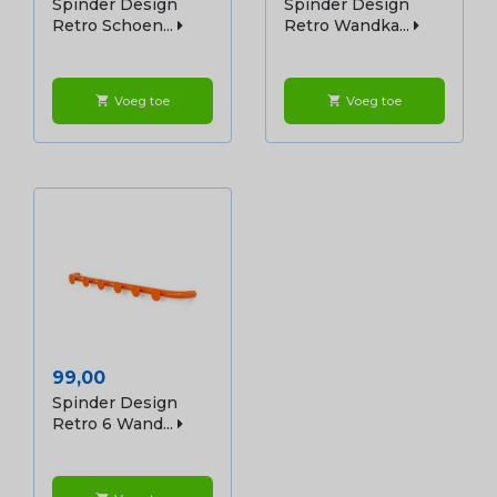
Spinder Design
Spinder Design
Retro Schoen...
Retro Wandka...
Voeg toe
Voeg toe
shopping_cart
shopping_cart
Prijs
99,00
Spinder Design
Retro 6 Wand...