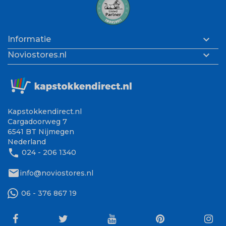

Informatie

Noviostores.nl
Kapstokkendirect.nl
Cargadoorweg 7
6541 BT Nijmegen
Nederland
phone
024 - 206 1340
mail
info@noviostores.nl
06 - 376 867 19