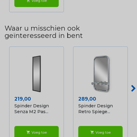
Voeg toe
shopping_cart
Waar u misschien ook
geïnteresseerd in bent
Prijs
Prijs
219,00
289,00
Spinder Design
Spinder Design
Senza M2 Pas...
Retro Spiege...
Voeg toe
Voeg toe
shopping_cart
shopping_cart