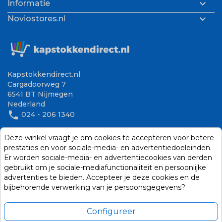

Informatie

Noviostores.nl
Kapstokkendirect.nl
Cargadoorweg 7
6541 BT Nijmegen
Nederland
phone
024 - 206 1340
mail
info@noviostores.nl
Deze winkel vraagt je om cookies te accepteren voor betere
prestaties en voor sociale-media- en advertentiedoeleinden.
06 - 376 867 19
Er worden sociale-media- en advertentiecookies van derden
gebruikt om je sociale-mediafunctionaliteit en persoonlijke
advertenties te bieden. Accepteer je deze cookies en de
bijbehorende verwerking van je persoonsgegevens?
Configureer