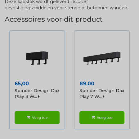
Deze kapstok wordt geleverd inclusief
bevestigingsmiddelen voor stenen of betonnen wanden.
Accessoires voor dit product
Prijs
Prijs
65,00
89,00
Spinder Design Dax
Spinder Design Dax
Play 3 W...
Play 7 W...
Voeg toe
Voeg toe
shopping_cart
shopping_cart