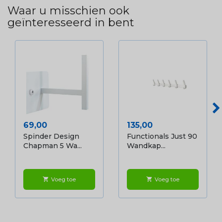
Waar u misschien ook
geïnteresseerd in bent
Prijs
Prijs
69,00
135,00
Spinder Design
Functionals Just 90
Chapman 5 Wa...
Wandkap...
Voeg toe
Voeg toe
shopping_cart
shopping_cart