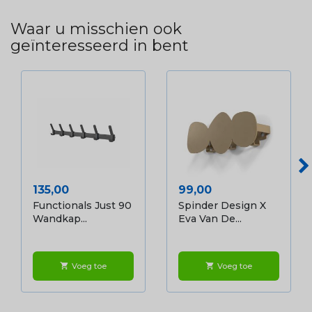
Waar u misschien ook
geïnteresseerd in bent
Prijs
Prijs
135,00
99,00
Functionals Just 90
Spinder Design X
Wandkap...
Eva Van De...
Voeg toe
Voeg toe
shopping_cart
shopping_cart