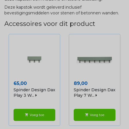
Deze kapstok wordt geleverd inclusief
bevestigingsmiddelen voor stenen of betonnen wanden.
Accessoires voor dit product
Prijs
Prijs
65,00
89,00
Spinder Design Dax
Spinder Design Dax
Play 3 W...
Play 7 W...
Voeg toe
Voeg toe
shopping_cart
shopping_cart