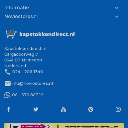

Informatie

Noviostores.nl
Kapstokkendirect.nl
Cargadoorweg 7
6541 BT Nijmegen
Nederland
phone
024 - 206 1340
mail
info@noviostores.nl
06 - 376 867 19