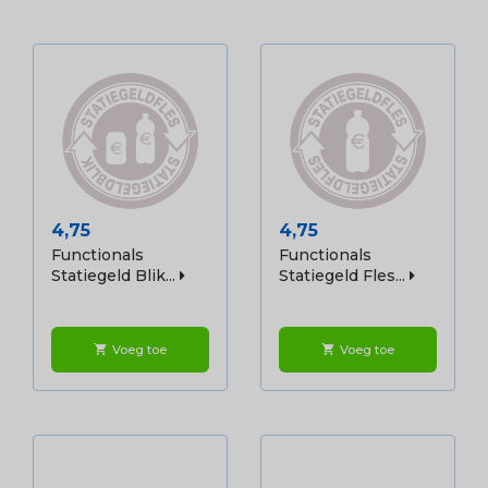
Prijs
Prijs
4,75
4,75
Functionals
Functionals
Statiegeld Blik...
Statiegeld Fles...
Voeg toe
Voeg toe
shopping_cart
shopping_cart