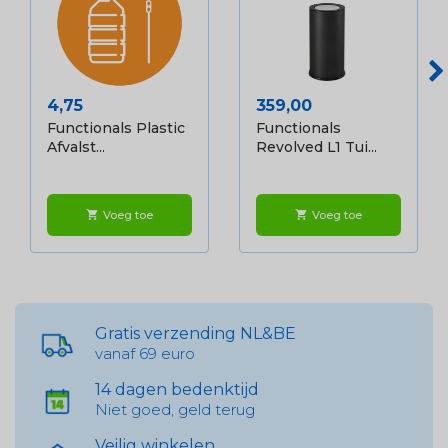
Prijs
Prijs
4,75
359,00
Functionals Plastic
Functionals
Afvalst...
Revolved L1 Tui...
Voeg toe
Voeg toe
shopping_cart
shopping_cart
Gratis verzending NL&BE
vanaf 69 euro
14 dagen bedenktijd
Niet goed, geld terug
Veilig winkelen