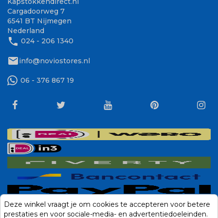
Kapstokkendirect.nl
Cargadoorweg 7
6541 BT Nijmegen
Nederland
phone
024 - 206 1340
mail
info@noviostores.nl
06 - 376 867 19
Deze winkel vraagt je om cookies te accepteren voor betere
prestaties en voor sociale-media- en advertentiedoeleinden.