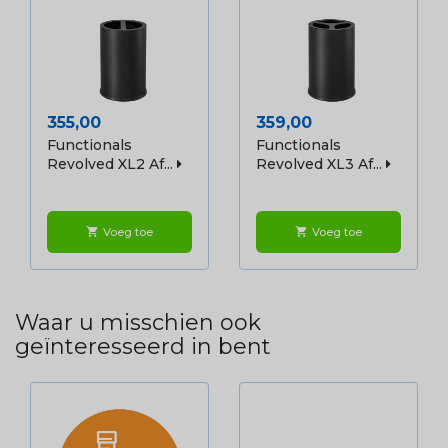
Prijs
Prijs
355,00
359,00
Functionals
Functionals
Revolved XL2 Af...
Revolved XL3 Af...
Voeg toe
Voeg toe
shopping_cart
shopping_cart
Waar u misschien ook
geïnteresseerd in bent