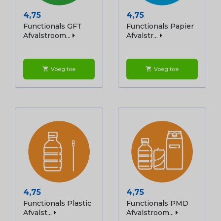
Prijs
Prijs
4,75
4,75
Functionals GFT
Functionals Papier
Afvalstroom...
Afvalstr...
Voeg toe
Voeg toe
shopping_cart
shopping_cart
Prijs
Prijs
4,75
4,75
Functionals Plastic
Functionals PMD
Afvalst...
Afvalstroom...