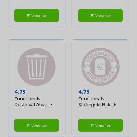
Voeg toe
Voeg toe
shopping_cart
shopping_cart
Prijs
Prijs
4,75
4,75
Functionals
Functionals
Restafval Afval...
Statiegeld Blik...
Voeg toe
Voeg toe
shopping_cart
shopping_cart