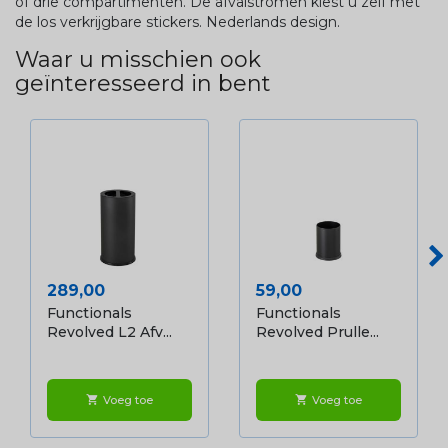
of drie compartimenten. De afvalstromen kiest u zelf met
de los verkrijgbare stickers. Nederlands design.
Waar u misschien ook
geïnteresseerd in bent
Prijs
Prijs
289,00
59,00
Functionals
Functionals
Revolved L2 Afv...
Revolved Prulle...
Voeg toe
Voeg toe
shopping_cart
shopping_cart