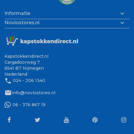

Informatie

Noviostores.nl
Kapstokkendirect.nl
Cargadoorweg 7
6541 BT Nijmegen
Nederland
phone
024 - 206 1340
mail
info@noviostores.nl
06 - 376 867 19