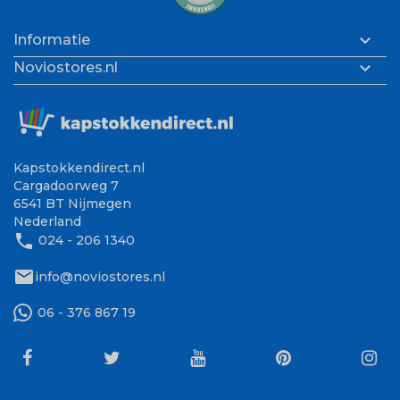

Informatie

Noviostores.nl
Kapstokkendirect.nl
Cargadoorweg 7
6541 BT Nijmegen
Nederland
phone
024 - 206 1340
mail
info@noviostores.nl
06 - 376 867 19