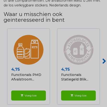
of drie compartimenten. De afvalstromen kiest u zelf met
de los verkrijgbare stickers. Nederlands design.
Waar u misschien ook
geïnteresseerd in bent
Prijs
Prijs
4,75
4,75
Functionals PMD
Functionals
Afvalstroom...
Statiegeld Blik...
Voeg toe
Voeg toe
shopping_cart
shopping_cart