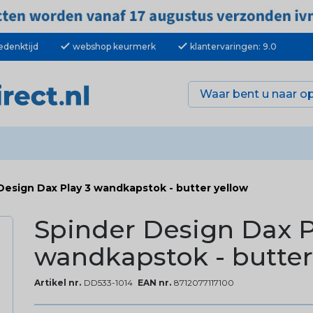
check
check
edenktijd
webshop keurmerk
klantervaringen: 9.0
Design Dax Play 3 wandkapstok - butter yellow
Spinder Design Dax P
wandkapstok - butter
Artikel nr.
DD533-1014
EAN nr.
8712077117100