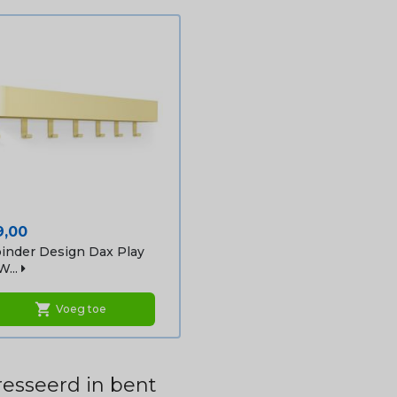
ijs
9,00
inder Design Dax Play
W...
shopping_cart
Voeg toe
esseerd in bent