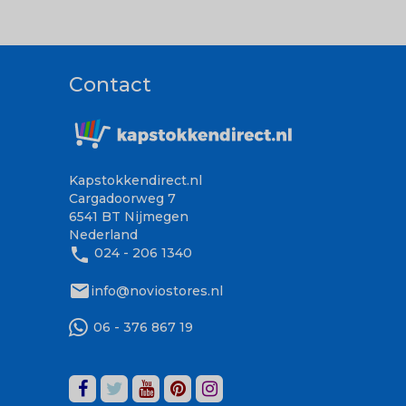
Contact
Kapstokkendirect.nl
Cargadoorweg 7
6541 BT Nijmegen
Nederland
phone
024 - 206 1340
mail
info@noviostores.nl
06 - 376 867 19