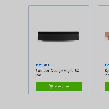
Prijs
Pr
199,00
8
Spinder Design Vigilo 80
Sp
Wa...
7 
shopping_cart
Voeg toe