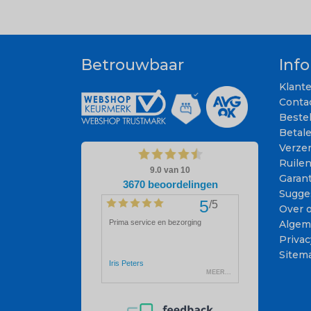
Betrouwbaar
Inf
Klant
Conta
Beste
Betal
Verze
Ruile
Garant
Sugge
Over 
Algem
Privac
Sitem