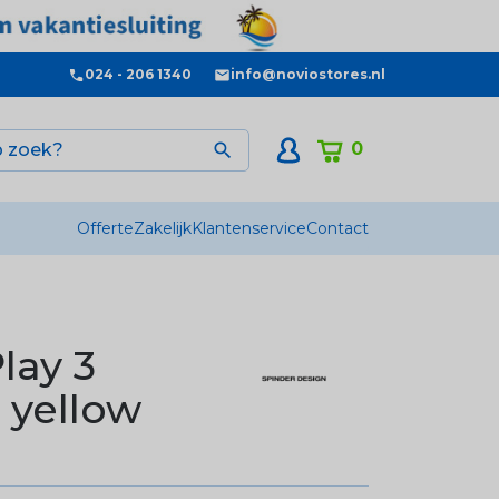
024 - 206 1340
info@noviostores.nl
0

Offerte
Zakelijk
Klantenservice
Contact
lay 3
 yellow