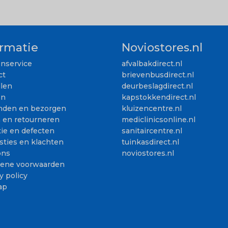
ormatie
Noviostores.nl
enservice
afvalbakdirect.nl
ct
brievenbusdirect.nl
llen
deurbeslagdirect.nl
en
kapstokkendirect.nl
nden en bezorgen
kluizencentre.nl
n en retourneren
mediclinicsonline.nl
ie en defecten
sanitaircentre.nl
sties en klachten
tuinkasdirect.nl
ons
noviostores.nl
ene voorwaarden
y policy
ap