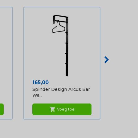
Prijs
165,00
Spinder Design Arcus Bar
Wa...
shopping_cart
Voeg toe