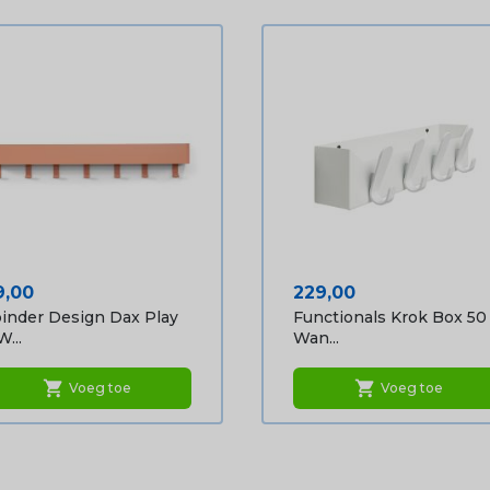
ijs
Prijs
9,00
229,00
inder Design Dax Play
Functionals Krok Box 50
W...
Wan...
shopping_cart
shopping_cart
Voeg toe
Voeg toe