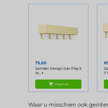
Prijs
Pr
75,00
8
Spinder Design Dax Play 5
Sp
W...
7 
shopping_cart
Voeg toe
Waar u misschien ook geïnter