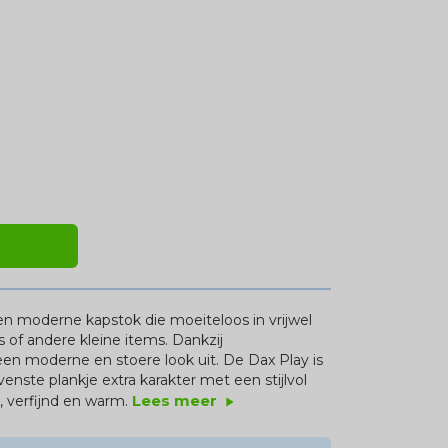
en moderne kapstok die moeiteloos in vrijwel
s of andere kleine items. Dankzij
en moderne en stoere look uit. De Dax Play is
enste plankje extra karakter met een stijlvol
Lees meer
, verfijnd en warm.
play_arrow