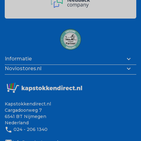

Informatie

Noviostores.nl
Kapstokkendirect.nl
Cargadoorweg 7
6541 BT Nijmegen
Nederland
phone
024 - 206 1340