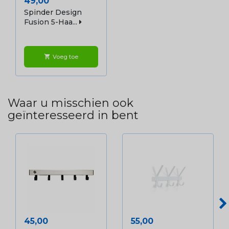
Prijs
49,00
Spinder Design
Fusion 5-Haa...
Voeg toe
shopping_cart
Waar u misschien ook
geïnteresseerd in bent
Prijs
Prijs
45,00
55,00