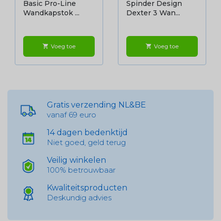
Basic Pro-Line
Spinder Design
Wandkapstok ...
Dexter 3 Wan...
Voeg toe
Voeg toe
shopping_cart
shopping_cart
Gratis verzending NL&BE
vanaf 69 euro
14 dagen bedenktijd
Niet goed, geld terug
Veilig winkelen
100% betrouwbaar
Kwaliteitsproducten
Deskundig advies