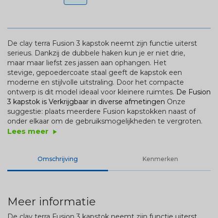
De clay terra
Fusion 3
kapstok neemt zijn functie uiterst
serieus. Dankzij de dubbele haken kun je er niet drie,
maar
maar
liefst zes jassen aan ophangen. Het
stevige,
gepoedercoate
staal geeft de kapstok een
moderne en stijlvolle uitstraling. Door het compacte
ontwerp is dit model ideaal voor kleinere ruimtes.
De Fusion
3 kapstok is Verkrijgbaar in diverse afmetingen
Onze
suggestie: plaats meerdere
Fusion
kapstokken naast of
onder elkaar om de gebruiksmogelijkheden te vergroten.
Lees meer
play_arrow
Omschrijving
Kenmerken
Meer informatie
De clay terra
Fusion
3 kapstok neemt zijn functie uiterst