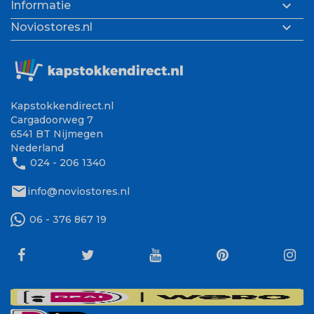

Informatie

Noviostores.nl
Kapstokkendirect.nl
Cargadoorweg 7
6541 BT Nijmegen
Nederland
phone
024 - 206 1340
mail
info@noviostores.nl
06 - 376 867 19