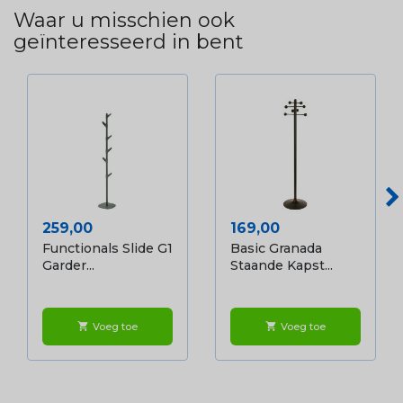
Waar u misschien ook
geïnteresseerd in bent
Prijs
Prijs
259,00
169,00
Functionals Slide G1
Basic Granada
Garder...
Staande Kapst...
Voeg toe
Voeg toe
shopping_cart
shopping_cart