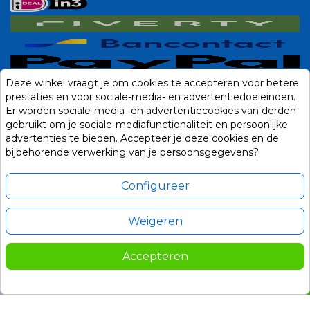
Deze winkel vraagt je om cookies te accepteren voor betere
prestaties en voor sociale-media- en advertentiedoeleinden.
Er worden sociale-media- en advertentiecookies van derden
gebruikt om je sociale-mediafunctionaliteit en persoonlijke
advertenties te bieden. Accepteer je deze cookies en de
bijbehorende verwerking van je persoonsgegevens?
Configureer
Weigeren
Alle prijzen zijn in Euro, inclusief BTW en andere heffingen en exclusief
eventuele verzendkosten.
Accepteren
© 2014-2026 Noviostores.nl. Alle rechten voorbehouden.
779,00
In winkelwagen

Update cookie voorkeuren