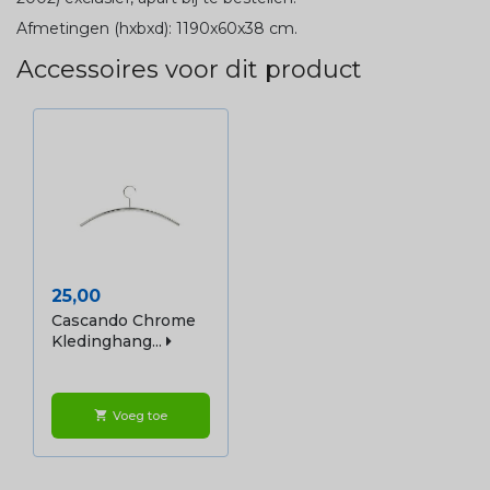
Afmetingen (hxbxd): 1190x60x38 cm.
Accessoires voor dit product
Prijs
25,00
Cascando Chrome
Kledinghang...
Voeg toe
shopping_cart