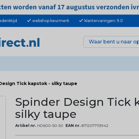
check
check
edenktijd
webshop keurmerk
klantervaringen: 9.0
Design Tick kapstok - silky taupe
Spinder Design Tick 
silky taupe
Artikel nr.
HD600-50-50
EAN nr.
8712077113942