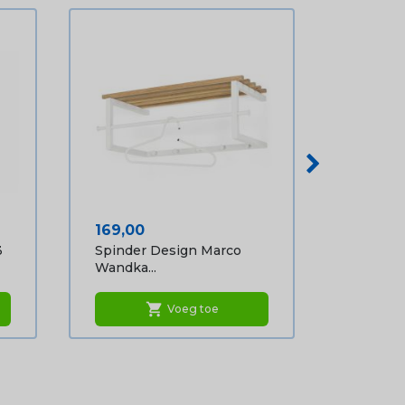
Prijs
169,00
3
Spinder Design Marco
Wandka...
shopping_cart
Voeg toe