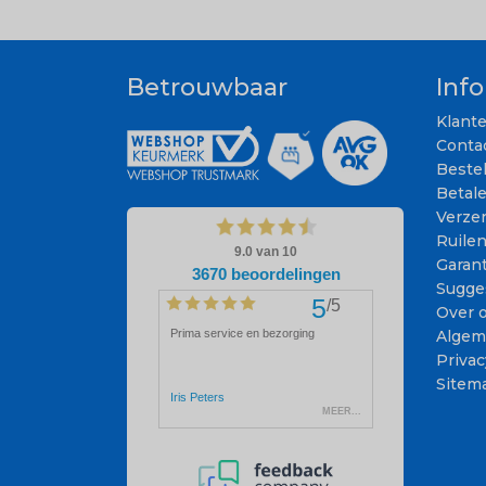
Betrouwbaar
Inf
Klant
Conta
Beste
Betal
Verze
Ruile
Garant
Sugge
Over 
Algem
Privac
Sitem