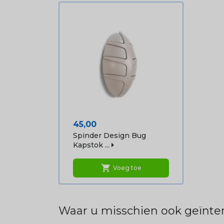
Prijs
45,00
Spinder Design Bug
Kapstok ...
shopping_cart
Voeg toe
Waar u misschien ook geïnter