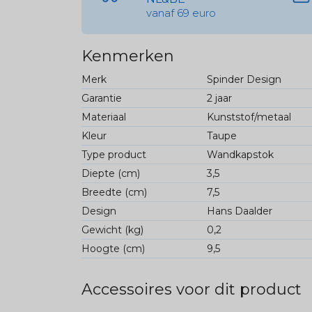
vanaf 69 euro
Kenmerken
Merk
Spinder Design
Garantie
2 jaar
Materiaal
Kunststof/metaal
Kleur
Taupe
Type product
Wandkapstok
Diepte (cm)
3,5
Breedte (cm)
7,5
Design
Hans Daalder
Gewicht (kg)
0,2
Hoogte (cm)
9,5
Accessoires voor dit product