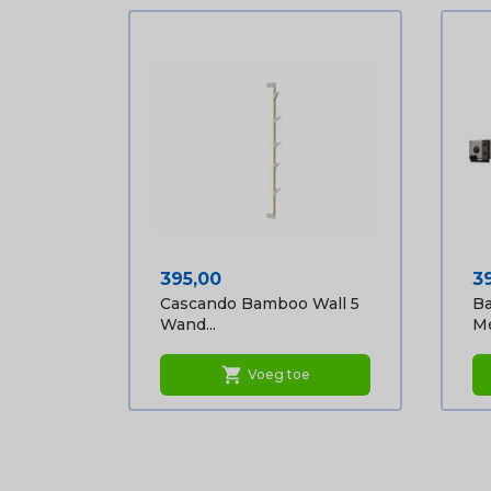
Prijs
Pr
395,00
3
Cascando Bamboo Wall 5
Ba
Wand...
Me
shopping_cart
Voeg toe