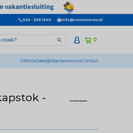
024 - 206 1340
info@noviostores.nl
0

Offerte
Zakelijk
Klantenservice
Contact
kapstok -