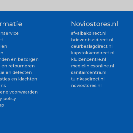
ormatie
Noviostores.nl
enservice
afvalbakdirect.nl
ct
brievenbusdirect.nl
llen
deurbeslagdirect.nl
en
kapstokkendirect.nl
nden en bezorgen
kluizencentre.nl
n en retourneren
mediclinicsonline.nl
ie en defecten
sanitaircentre.nl
sties en klachten
tuinkasdirect.nl
ons
noviostores.nl
ene voorwaarden
y policy
ap