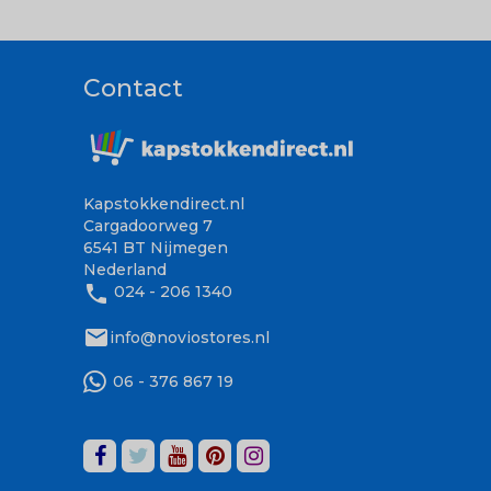
Contact
Kapstokkendirect.nl
Cargadoorweg 7
6541 BT Nijmegen
Nederland
phone
024 - 206 1340
mail
info@noviostores.nl
06 - 376 867 19