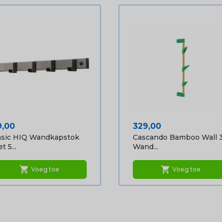
ijs
Prijs
9,00
329,00
sic HIQ Wandkapstok
Cascando Bamboo Wall 
t 5...
Wand...
shopping_cart
shopping_cart
Voeg toe
Voeg toe