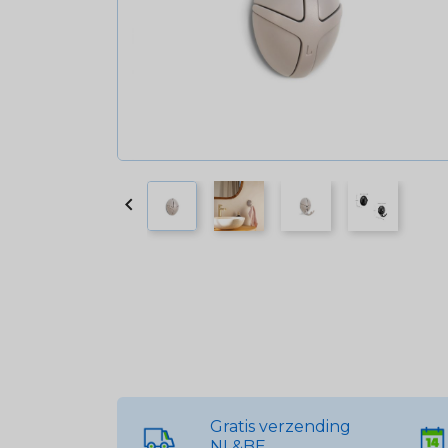

Gratis verzending
NL&BE