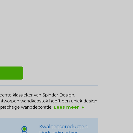
 echte klassieker van Spinder Design.
ontworpen wandkapstok heeft een uniek design
Lees meer
 prachtige wanddecoratie.
play_arrow
Kwaliteitsproducten
Deskundig advies