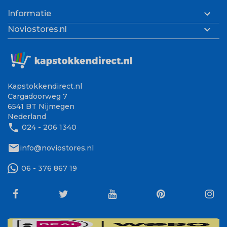

Informatie

Noviostores.nl
Kapstokkendirect.nl
Cargadoorweg 7
6541 BT Nijmegen
Nederland
phone
024 - 206 1340
mail
info@noviostores.nl
06 - 376 867 19