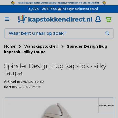
024 - 206 1340
info@noviostores.nl

Home
Wandkapstokken
Spinder Design Bug
kapstok - silky taupe
Spinder Design Bug kapstok - silky
taupe
Artikel nr.
HD100-50-50
EAN nr.
8712077113904