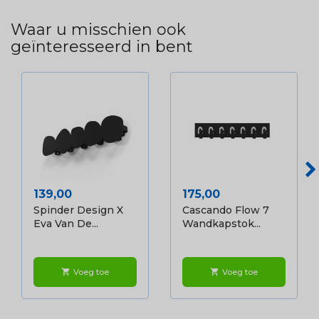
Waar u misschien ook
geïnteresseerd in bent
Prijs
Prijs
139,00
175,00
Spinder Design X
Cascando Flow 7
Eva Van De...
Wandkapstok...
Voeg toe
Voeg toe
shopping_cart
shopping_cart